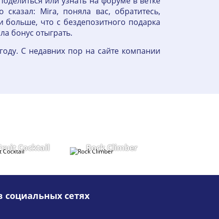
оделиться или узнать на форуме в ветке
сказал: Mira, поняла вас, обратитесь,
и больше, что с бездепозитного подарка
ала бонус отыграть.
 году. С недавних пор на сайте компании
Fruit Cocktail
Rock Climber
 социальных сетях