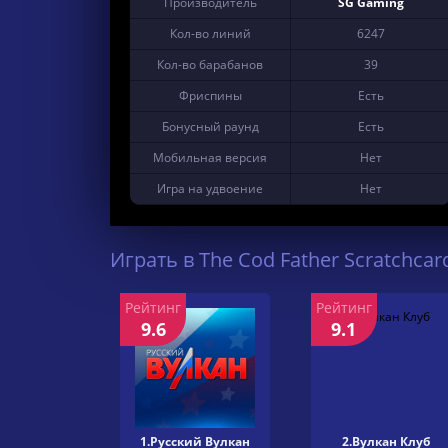
Производитель
SG Gaming
Кол-во линий
6247
Кол-во барабанов
39
Фриспины
Есть
Бонусный раунд
Есть
Мобильная версия
Нет
Игра на удвоение
Нет
Играть в The Cod Father Scratchca
Рейтинг
Рейтинг
9.6
9.1
1.Русский Вулкан
2.Вулкан Клуб