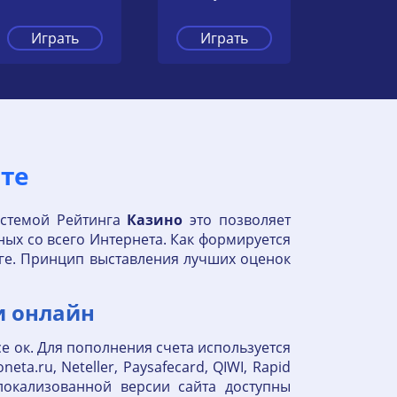
Играть
Играть
йте
истемой Рейтинга
Казино
это позволяет
ных со всего Интернета. Как формируется
оге. Принцип выставления лучших оценок
и онлайн
се ок. Для пополнения счета используется
ta.ru, Neteller, Paysafecard, QIWI, Rapid
и локализованной версии сайта доступны