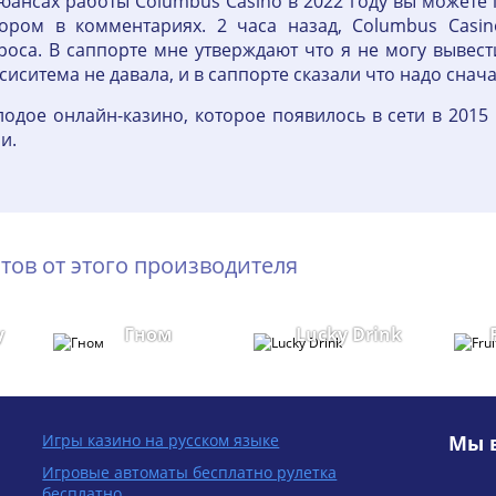
ансах работы Columbus Casino в 2022 году вы можете п
ом в комментариях. 2 часа назад, Columbus Casino 
роса. В саппорте мне утверждают что я не могу вывест
сиситема не давала, и в саппорте сказали что надо снач
одое онлайн-казино, которое появилось в сети в 2015
и.
тов от этого производителя
y
Гном
Lucky Drink
Игры казино на русском языке
Мы в
Игровые автоматы бесплатно рулетка
бесплатно