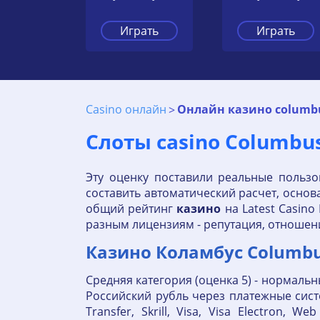
Играть
Играть
Casino онлайн
Онлайн казино columb
Слоты casino Columbu
Эту оценку поставили реальные польз
составить автоматический расчет, основ
общий рейтинг
казино
на Latest Casin
разным лицензиям - репутация, отношен
Казино Коламбус Columbu
Средняя категория (оценка 5) - нормальн
Российский рубль через платежные системы
Transfer, Skrill, Visa, Visa Electron