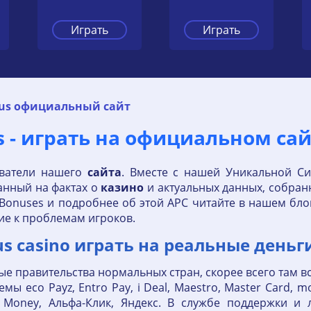
Играть
Играть
us официальный сайт
s - играть на официальном са
ователи нашего
сайта
. Вместе с нашей Уникальной С
анный на фактах о
казино
и актуальных данных, собран
o Bonuses и подробнее об этой АРС читайте в нашем бл
ие к проблемам игроков.
s casino играть на реальные деньг
ые правительства нормальных стран, скорее всего там в
 eco Payz, Entro Pay, i Deal, Maestro, Master Card, mone
, Web Money, Альфа-Клик, Яндекс. В службе поддержки 