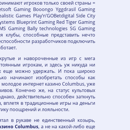
ринимают игроков только своей страны =
tsoft Gaming Booongo Yggdrasil Gaming
tic Games Play’n’GOBetdigital Side City
Systems Blueprint Gaming Red Tiger Gaming
WMS Gaming Bally technologies SG Gaming
ся клубы, способные представить нечто
 неспособности разработчиков подключить
ботает.
крутые и навороченные из игр с мега
тоянным игрокам, и здесь уж никуда ни
х еще можно удержать. И пока широко
ько начинают изобретать способы как
 молодое интернет казино Columbus, уже
ивов. Конечно же, на статус культовых
днако, действительно способен заткнуть
, вплетя в традиционные игры на деньги
тику поощрений и лояльности.
тал в рукаве не единственный козырь,
азино
Columbus
, а не на какой-либо еще