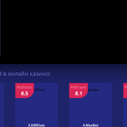
rd в онлайн казино:
Рейтинг
Рейтинг
8.5
8.1
3.GMSlots
4.MaxBet