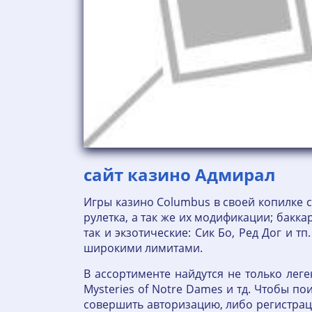
сайт казино Адмирал
Игры казино Columbus в своей копилке 
рулетка, а так же их модификации; бакк
так и экзотические: Сик Бо, Ред Дог и 
широкими лимитами.
В ассортименте найдутся не только леге
Mysteries of Notre Dames и тд. Чтобы п
совершить авторизацию, либо регистраци