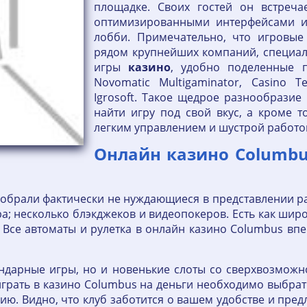
площадке. Своих гостей он встреча
оптимизированными интерфейсами и
лобби. Примечательно, что игровы
рядом крупнейших компаний, специал
игры
казино
, удобно поделенные п
Novomatic Multigaminator, Casino Te
Igrosoft. Такое щедрое разнообрази
найти игру под свой вкус, а кроме т
легким управлением и шустрой работо
Онлайн казино Columb
собрали фактически не нуждающиеся в представлении р
ара; несколько блэкджеков и видеопокеров. Есть как ш
тп. Все автоматы и рулетка в онлайн казино Columbus 
ндарные игры, но и новенькие слоты со сверхвозможно
оиграть в казино Columbus на деньги необходимо выбра
ю. Видно, что клуб заботится о вашем удобстве и пре