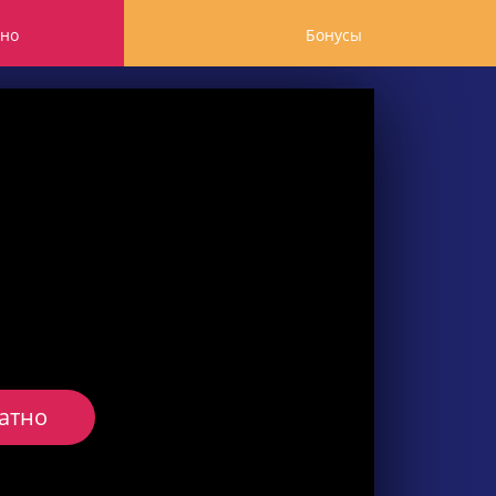
ино
Бонусы
атно