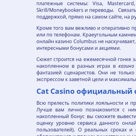
платежные системы: Visa, Mastercard
Skrill/Moneybookers и переводы. Связат
поддержкой, прямо на самом сайте, на р
Кроме того вам вежливо и оперативно п
или по телефонам. Краеугольным камнем
онлайн казино Columbus не наскучивает,
интересными бонусами и акциями.
Сюжет строится на ежемесячной гонке з
накопленном в разных играх в
казино
фантазией сценаристов. Они не тольк
экспрессом к заветной цели и максимал
Cat Casino официальный 
Всю прелесть политики лояльности и пр
Лучше вам лично познакомится с ним
накопленный бонус вы сможете вывести
оценку уровню сервиса данного онлай
пользователей). О реальных сроках и