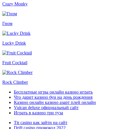
Crazy Monky
Гном
Lucky Drink
Fruit Cocktail
Rock Climber
Бесплатные игры онлайн казино играть
Что дарит казино буи на день рождения
Казино онлайн казино азарт плей онлайн
Vulcan deluxe официальный сайт
Играть в казино три туза
Ttr casino как зайти на сайт
Drift casino промокод 2022