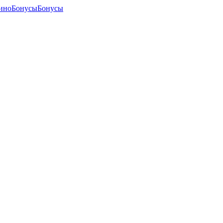
ино
Бонусы
Бонусы