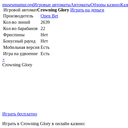
museumamur.org
Игровые автоматы
Автоматы
Обзоры казино
Каз
Игровой автомат
Crowning Glory
Играть на деньги
Производитель
Open Bet
Кол-во линий
2639
Кол-во барабанов
22
Фриспины
Нет
Бонусный раунд
Нет
Мобильная версия
Есть
Игра на удвоение
Есть
×
Crowning Glory
Играть бесплатно
Играть в Crowning Glory в онлайн казино: