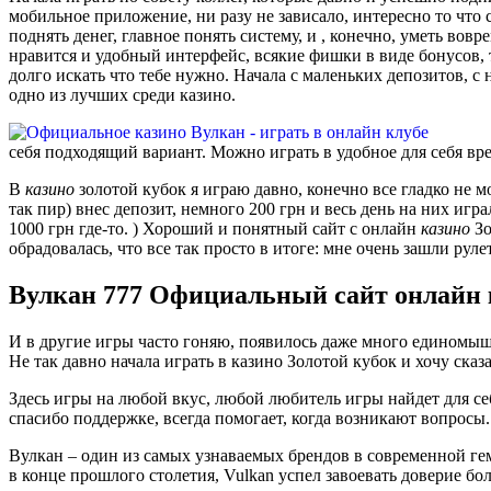
мобильное приложение, ни разу не зависало, интересно то что 
поднять денег, главное понять систему, и , конечно, уметь вов
нравится и удобный интерфейс, всякие фишки в виде бонусов, 
долго искать что тебе нужно. Начала с маленьких депозитов, с
одно из лучших среди казино.
себя подходящий вариант. Можно играть в удобное для себя вр
В
казино
золотой кубок я играю давно, конечно все гладко не м
так пир) внес депозит, немного 200 грн и весь день на них иг
1000 грн где-то. ) Хороший и понятный сайт с онлайн
казино
Зо
обрадовалась, что все так просто в итоге: мне очень зашли рулет
Вулкан 777 Официальный сайт онлайн к
И в другие игры часто гоняю, появилось даже много единомыш
Не так давно начала играть в казино Золотой кубок и хочу сказ
Здесь игры на любой вкус, любой любитель игры найдет для с
спасибо поддержке, всегда помогает, когда возникают вопросы
Вулкан – один из самых узнаваемых брендов в современной г
в конце прошлого столетия, Vulkan успел завоевать доверие бо