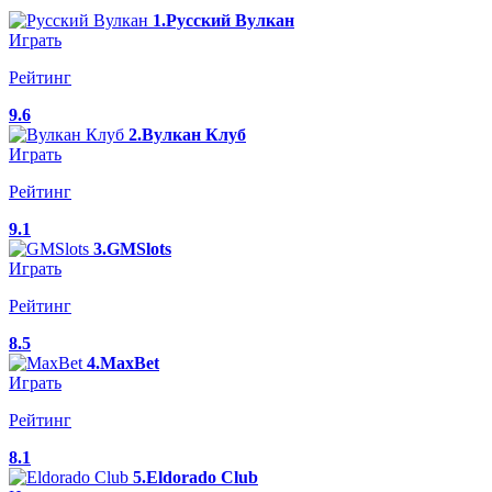
1.Русский Вулкан
Играть
Рейтинг
9.6
2.Вулкан Клуб
Играть
Рейтинг
9.1
3.GMSlots
Играть
Рейтинг
8.5
4.MaxBet
Играть
Рейтинг
8.1
5.Eldorado Club