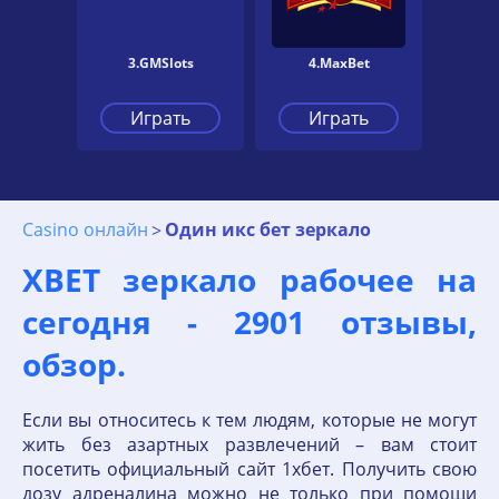
3.GMSlots
4.MaxBet
Играть
Играть
Casino онлайн
Один икс бет зеркало
XBET зеркало рабочее на
сегодня - 2901 отзывы,
обзор.
Если вы относитесь к тем людям, которые не могут
жить без азартных развлечений – вам стоит
посетить официальный сайт 1хбет. Получить свою
дозу адреналина можно не только при помощи