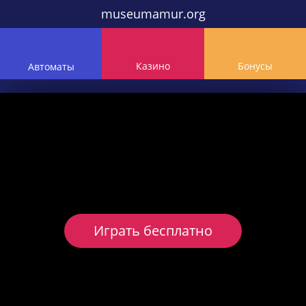
museumamur.org
Казино
Бонусы
Автоматы
Играть бесплатно