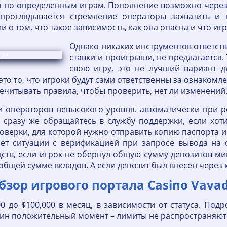
ия по определенным играм. Пополнение возможно через
проглядывается стремление операторы захватить и 
и о том, что такое зависимость, как она опасна и что иг
Однако никаких инструментов ответств
ставки и проигрыши, не предлагается.
свою игру, это не лучший вариант д
то то, что игроки будут сами ответственны за ознаком
ечитывать правила, чтобы проверить, нет ли изменений
и операторов невысокого уровня. автоматически при р
 сразу же обращайтесь в службу поддержки, если хоти
верки, для которой нужно отправить копию паспорта и
вает ситуации с верификацией при запросе вывода на 
дств, если игрок не обернул общую сумму депозитов ми
 общей сумме вкладов. А если депозит был внесен через 
бзор игрового портала Casino Vava
0 до $100,000 в месяц, в зависимости от статуса. По
 один положительный момент – лимиты не распространяют