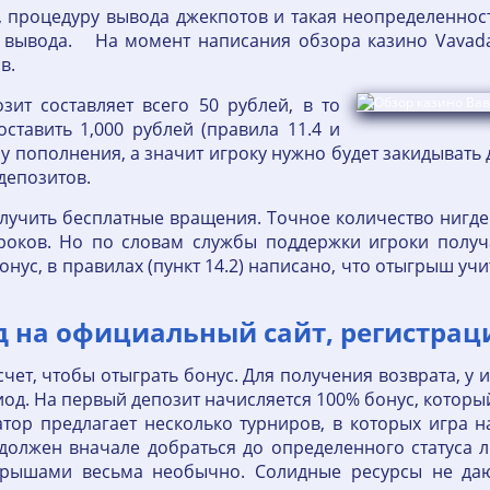
, процедуру вывода джекпотов и такая неопределенност
ике вывода. На момент написания обзора казино Vavad
ов.
зит составляет всего 50 рублей, в то
тавить 1,000 рублей (правила 11.4 и
мму пополнения, а значит игроку нужно будет закидывать
депозитов.
учить бесплатные вращения. Точное количество нигде не
гроков. Но по словам службы поддержки игроки получ
онус, в правилах (пункт 14.2) написано, что отыгрыш уч
д на официальный сайт, регистрац
счет, чтобы отыграть бонус. Для получения возврата, 
. На первый депозит начисляется 100% бонус, который
атор предлагает несколько турниров, в которых игра 
 должен вначале добраться до определенного статуса 
рышами весьма необычно. Солидные ресурсы не дают