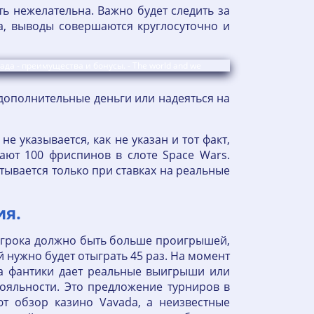
ь нежелательна. Важно будет следить за
a, выводы совершаются круглосуточно и
 дополнительные деньги или надеяться на
 указывается, как не указан и тот факт,
ают 100 фриспинов в слоте Space Wars.
итывается только при ставках на реальные
ия.
у игрока должно быть больше проигрышей,
 нужно будет отыграть 45 раз. На момент
на фантики дает реальные выигрыши или
лояльности. Это предложение турниров в
 обзор казино Vavada, а неизвестные