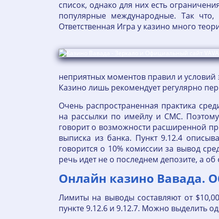
список, однако для них есть ограничен
популярные международные. Так что, 
Ответственная Игра у казино много теори
неприятных моментов правил и условий э
Казино лишь рекомендует регулярно пер
Очень распространенная практика сред
на рассылки по имейлу и СМС. Поэтому
говорит о возможности расширенной про
выписка из банка. Пункт 9.12.4 описы
говорится о 10% комиссии за вывод сре
речь идет не о последнем депозите, а об
Онлайн казино Вавада. О
Лимиты на выводы составляют от $10,00
пункте 9.12.6 и 9.12.7. Можно выделить