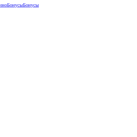
ино
Бонусы
Бонусы