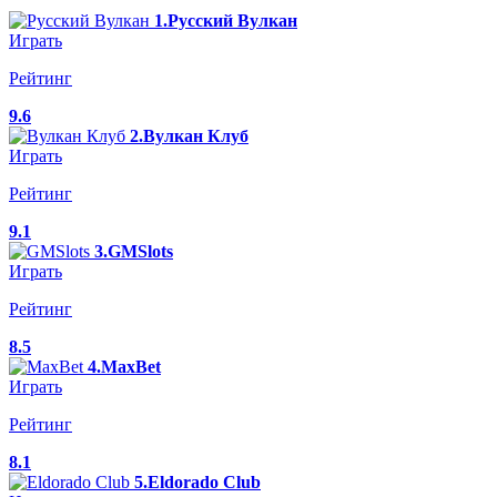
1.Русский Вулкан
Играть
Рейтинг
9.6
2.Вулкан Клуб
Играть
Рейтинг
9.1
3.GMSlots
Играть
Рейтинг
8.5
4.MaxBet
Играть
Рейтинг
8.1
5.Eldorado Club