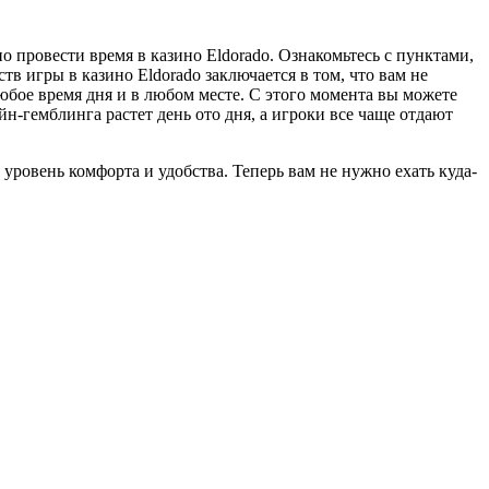
о провести время в казино Eldorado. Ознакомьтесь с пунктами,
 игры в казино Eldorado заключается в том, что вам не
юбое время дня и в любом месте. С этого момента вы можете
йн-гемблинга растет день ото дня, а игроки все чаще отдают
уровень комфорта и удобства. Теперь вам не нужно ехать куда-