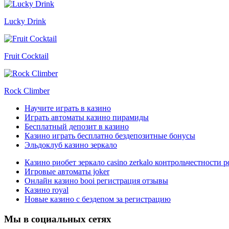
Lucky Drink
Fruit Cocktail
Rock Climber
Научите играть в казино
Играть автоматы казино пирамиды
Бесплатный депозит в казино
Казино играть бесплатно бездепозитные бонусы
Эльдоклуб казино зеркало
Казино риобет зеркало casino zerkalo контрольчестности р
Игровые автоматы joker
Онлайн казино booi регистрация отзывы
Казино royal
Новые казино с бездепом за регистрацию
Мы в социальных сетях