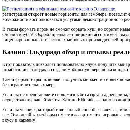
регистрация откроет новые горизонты для гэмблера, позволит е
возможность воспользоваться услугами демонстрационного реж
В таком формате игрок не сможет сорвать куш, но обретет нав
Онлайн клуб
Эльдорадо
предлагает широкий ассортимент эмуля
лицензированные от известных мировых производителей прогр
Казино Эльдорадо обзор и отзывы реаль
Этот показатель позволяет пользователю клуба получить выигр
позаботились о людях и создали мобильную версию казино, кот
Такой формат игры позволяет получить множество новых возмо
без ограничительных мер.
Если вы не представляете свою жизнь без азарта и адреналина,
осуществления вашей мечты. Казино Eldorado — одно из лиди
Если вы человек, который ищет новый способ развлечься, или 
вас. Эта онлайн-платформа имеет в ассортименте игровые авто
вкусу и карману!