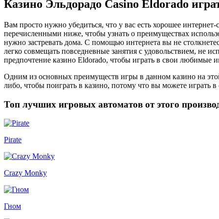
Казино Эльдорадо Casino Eldorado игра
Вам просто нужно убедиться, что у вас есть хорошее интернет-
перечисленными ниже, чтобы узнать о преимуществах использо
нужно застревать дома. C помощью интернета вы не столкнетес
легко совмещать повседневные занятия с удовольствием, не исп
предпочтение казино Eldorado, чтобы играть в свои любимые и
Одним из основных преимуществ игры в данном казино на этой 
либо, чтобы поиграть в казино, потому что вы можете играть в
Топ лучших игровых автоматов от этого произво
Pirate
Crazy Monky
Гном