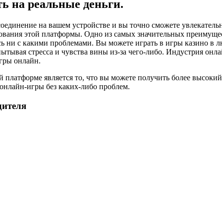
ть на реальные деньги.
соединение на вашем устройстве и вы точно сможете увлекательн
вания этой платформы. Одно из самых значительных преимуществ
ь ни с какими проблемами. Вы можете играть в игры казино в л
ытывая стресса и чувства вины из-за чего-либо. Индустрия онла
гры онлайн.
платформе является то, что вы можете получить более высокий 
 онлайн-игры без каких-либо проблем.
дителя