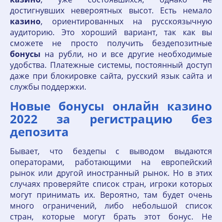
достигнувших невероятных высот. Есть немало
казино
, ориентированных на русскоязычную
аудиторию. Это хороший вариант, так как вы
сможете не просто получить бездепозитные
бонусы
на рубли, но и все другие необходимые
удобства. Платежные системы, постоянный доступ
даже при блокировке сайта, русский язык сайта и
службы поддержки.
Новые бонусы онлайн казино
2022 за регистрацию без
депозита
Бывает, что бездепы с выводом выдаются
операторами, работающими на европейский
рынок или другой иностранный рынок. Но в этих
случаях проверяйте список стран, игроки которых
могут принимать их. Вероятно, там будет очень
много ограничений, либо небольшой список
стран, которые могут брать этот бонус. Не