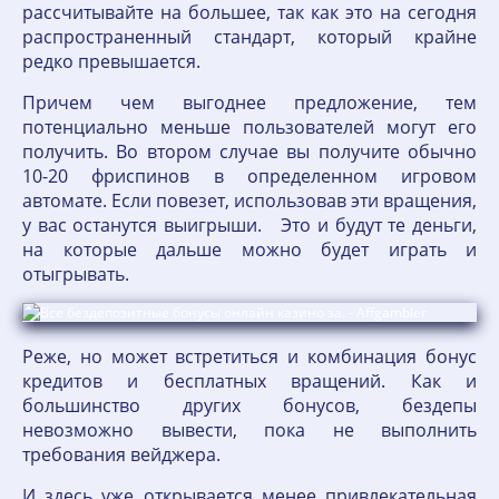
рассчитывайте на большее, так как это на сегодня
распространенный стандарт, который крайне
редко превышается.
Причем чем выгоднее предложение, тем
потенциально меньше пользователей могут его
получить. Во втором случае вы получите обычно
10-20 фриспинов в определенном игровом
автомате. Если повезет, использовав эти вращения,
у вас останутся выигрыши. Это и будут те деньги,
на которые дальше можно будет играть и
отыгрывать.
Реже, но может встретиться и комбинация бонус
кредитов и бесплатных вращений. Как и
большинство других бонусов, бездепы
невозможно вывести, пока не выполнить
требования вейджера.
И здесь уже открывается менее привлекательная