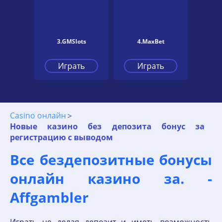
3.GMSlots
4.MaxBet
Играть
Играть
Casino онлайн
Новые казино без депозита бонус за
регистрацию с выводом
Все бездепозитные бонусы
онлайн казино за. -
Affgambler