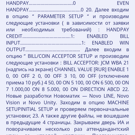
HANDPAY…………………………….0 EVEN
HANDPAY………………………………….0 20. Далее входим
в опцию “ PARAMETER SETUP “ и производим
следующие установки ( в зависимости от заявки
или необходимых требований) : HANDPAY
CREDIT……………………………….1: ENABLED BILL
INPUT………………………………………..1: ENABLED WIN
OUTPUT…………………………………… Далее входим в
опцию “ BILL/COIN ACCEPTOR SETUP и производим
следующие установки : BILL ACCEPTOR: JCM WBA 21
(надпись на экране) CHANNEL VALUE [RUR] ENABLE 1
0, 00 OFF 2 0, 00 OFF 3 10, 00 OFF (отключение
приема 10 руб.) 4 50, 00 ON 5 100, 00 ON 6 500, 00 ON
7 1.000,00 ON 8 5.000, 00 ON DIRECTION ABCD 22.
Новые разработки Новоматик — Novo LINE, Novo
Vision и Novo Unity. Заходим в опцию MACHINE
SETUPINITIAL SETUP и проверяем первоначальные
установки; 23. А также другие файлы, не вошедшие
в предыдущие 4 страницы. Закрываем дверь ИА и
поворачиваем несколько раз аттендандантский