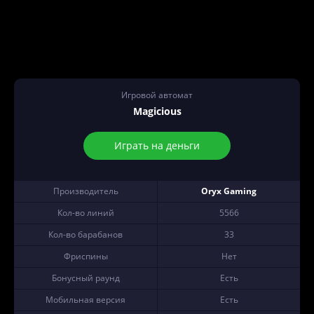
Игровой автомат
Magicious
Играть на деньги
Производитель
Oryx Gaming
Кол-во линий
5566
Кол-во барабанов
33
Фриспины
Нет
Бонусный раунд
Есть
Мобильная версия
Есть