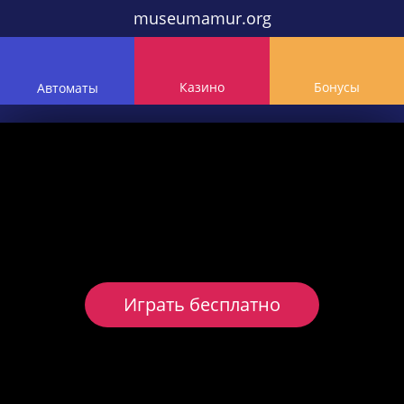
museumamur.org
Казино
Бонусы
Автоматы
Играть бесплатно