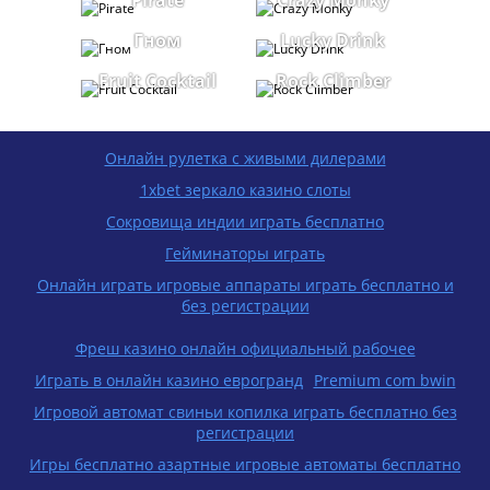
Pirate
Crazy Monky
Гном
Lucky Drink
Fruit Cocktail
Rock Climber
Онлайн рулетка с живыми дилерами
1xbet зеркало казино слоты
Сокровища индии играть бесплатно
Гейминаторы играть
Онлайн играть игровые аппараты играть бесплатно и
без регистрации
Фреш казино онлайн официальный рабочее
Играть в онлайн казино еврогранд
Premium com bwin
Игровой автомат свиньи копилка играть бесплатно без
регистрации
Игры бесплатно азартные игровые автоматы бесплатно