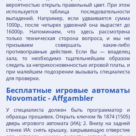
вероятностью открыть правильный цвет. При этом
используется таблица последовательности
выпадений. Например, если удваивается сумма
1000р., после четырех удвоений она вырастет до
16000р. Напоминаем, что здесь рассмотрена
только техническая сторона вопроса, и мы не
призываем совершать какие-либо
противоправные действия. Если Вы — владелец
зала, то необходимо тщательнейшим образом
следить за неприкосновенностью игровой платы, и
при малейшем подозрении вызывать специалиста
для проверки.
Бесплатные игровые автоматы
Novomatic - Affgambler
У специалиста должен быть программатор и
образцы прошивок. Открыть ключом № 1874 (1505)
дверь игрового автомата (ИА); 2. Внизу на задней
стенке ИА: снять крышку, закрывающую отверстие