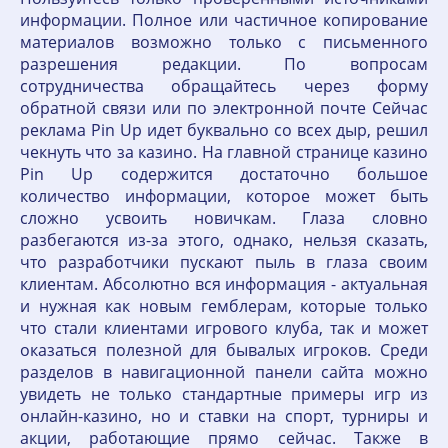
информации. Полное или частичное копирование
материалов возможно только с письменного
разрешения редакции. По вопросам
сотрудничества обращайтесь через форму
обратной связи или по электронной почте Сейчас
реклама Pin Up идет буквально со всех дыр, решил
чекнуть что за казино. На главной странице казино
Pin Up содержится достаточно большое
количество информации, которое может быть
сложно усвоить новичкам. Глаза словно
разбегаются из-за этого, однако, нельзя сказать,
что разработчики пускают пыль в глаза своим
клиентам. Абсолютно вся информация - актуальная
и нужная как новым гемблерам, которые только
что стали клиентами игрового клуба, так и может
оказаться полезной для бывалых игроков. Среди
разделов в навигационной панели сайта можно
увидеть не только стандартные примеры игр из
онлайн-казино, но и ставки на спорт, турниры и
акции, работающие прямо сейчас. Также в