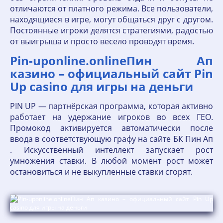
отличаются от платного режима. Все пользователи,
находящиеся в игре, могут общаться друг с другом.
Постоянные игроки делятся стратегиями, радостью
от выигрыша и просто весело проводят время.
Pin-uponline.onlineПин Ап
казино – официальный сайт Pin
Up casino для игры на деньги
PIN UP — партнёрская программа, которая активно
работает на удержание игроков во всех ГЕО.
Промокод активируется автоматически после
ввода в соответствующую графу на сайте БК Пин Ап
. Искусственный интеллект запускает рост
умножения ставки. В любой момент рост может
остановиться и не выкупленные ставки сгорят.