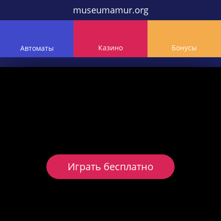
museumamur.org
Казино
Бонусы
Автоматы
Играть бесплатно