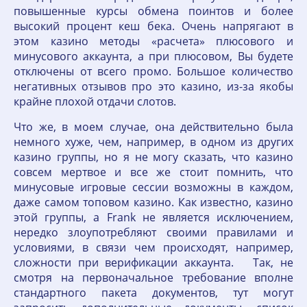
повышенные курсы обмена поинтов и более
высокий процент кеш бека. Очень напрягают в
этом казино методы «расчета» плюсового и
минусового аккаунта, а при плюсовом, Вы будете
отключены от всего промо. Большое количество
негативных отзывов про это казино, из-за якобы
крайне плохой отдачи слотов.
Что же, в моем случае, она действительно была
немного хуже, чем, например, в одном из других
казино группы, но я не могу сказать, что казино
совсем мертвое и все же стоит помнить, что
минусовые игровые сессии возможны в каждом,
даже самом топовом казино. Как известно, казино
этой группы, а Frank не является исключением,
нередко злоупотребляют своими правилами и
условиями, в связи чем происходят, например,
сложности при верификации аккаунта. Так, не
смотря на первоначальное требование вполне
стандартного пакета документов, тут могут