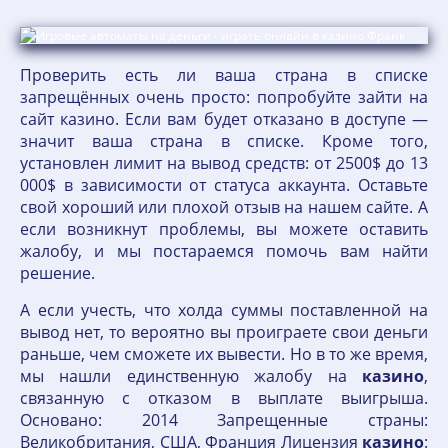
Проверить есть ли ваша страна в списке
запрещённых очень просто: попробуйте зайти на
сайт казино. Если вам будет отказано в доступе —
значит ваша страна в списке. Кроме того,
установлен лимит на вывод средств: от 2500$ до 13
000$ в зависимости от статуса аккаунта. Оставьте
свой хороший или плохой отзыв на нашем сайте. А
если возникнут проблемы, вы можете оставить
жалобу, и мы постараемся помочь вам найти
решение.
А если учесть, что холда суммы поставленной на
вывод нет, то вероятно вы проиграете свои деньги
раньше, чем сможете их вывести. Но в то же время,
мы нашли единственную жалобу на
казино
,
связанную с отказом в выплате выигрыша.
Основано: 2014 Запрещенные страны:
Великобритания, США, Франция Лицензия
казино
: