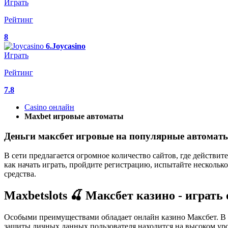
Играть
Рейтинг
8
6.Joycasino
Играть
Рейтинг
7.8
Casino онлайн
Maxbet игровые автоматы
Деньги максбет игровые на популярные автоматы -
В сети предлагается огромное количество сайтов, где действи
как начать играть, пройдите регистрацию, испытайте несколь
средства.
Maxbetslots 🍒 Максбет казино - играть
Особыми преимуществами обладает онлайн казино Максбет. В д
защиты личных данных пользователя находится на высоком уров