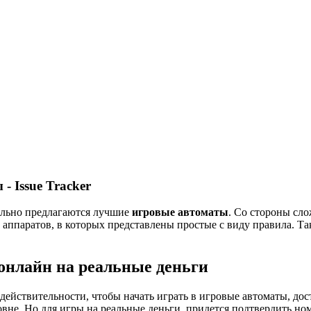
 Issue Tracker
тельно предлагаются лучшие
игровые
автоматы
. Со стороны сло
ко аппаратов, в которых представлены простые с виду правила.
 онлайн на реальные деньги
ействительности, чтобы начать играть в игровые автоматы, дост
не. Но для игры на реальные деньги, придется подтвердить номе