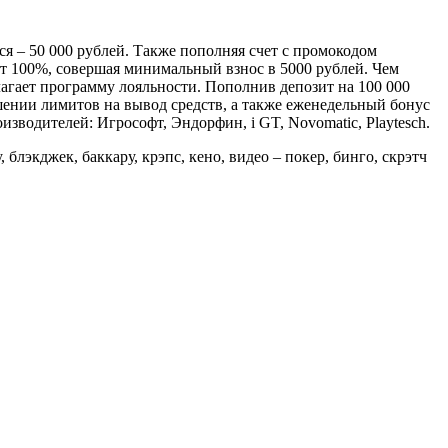
я – 50 000 рублей. Также пополняя счет с промокодом
ют 100%, совершая минимальный взнос в 5000 рублей. Чем
агает программу лояльности. Пополнив депозит на 100 000
шении лимитов на вывод средств, а также еженедельный бонус
зводителей: Игрософт, Эндорфин, i GT, Novomatic, Playtesch.
блэкджек, баккару, крэпс, кено, видео – покер, бинго, скрэтч