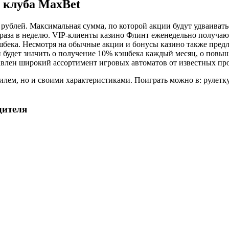
ы клуба MaxBet
рублей. Максимальная сумма, по которой акции будут удваиватьс
 раза в неделю. VIP-клиенты казино Флинт еженедельно получа
эшбека. Несмотря на обычные акции и бонусы казино также предл
й будет значить о получение 10% кэшбека каждый месяц, о повы
авлен широкий ассортимент игровых автоматов от известных прои
лем, но и своими характеристиками. Поиграть можно в: рулетку, 
дителя