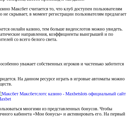
но Максбет считается то, что клуб доступен пользователям
о не скрывает, в момент регистрации пользователям предлагает
ется онлайн казино, тем больше видеослотов можно увидеть.
ематические направления, коэффициенты выигрышей и по
телей со всего белого света.
особенно уважает собственных игроков и частенько заботится
ридется. На данном ресурсе играть в игровые автоматы можно
уществ.
ользоваться многими из представленных бонусов. Чтобы
личного кабинета «Мои бонусы» и активировать его. На первый