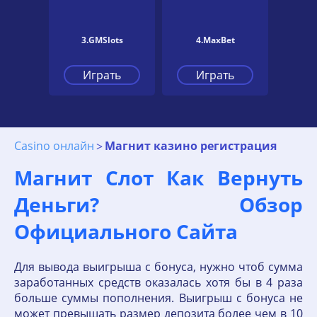
3.GMSlots
4.MaxBet
Играть
Играть
Casino онлайн
Магнит казино регистрация
Магнит Слот Как Вернуть
Деньги? Обзор
Официального Сайта
Для вывода выигрыша с бонуса, нужно чтоб сумма
заработанных средств оказалась хотя бы в 4 раза
больше суммы пополнения. Выигрыш с бонуса не
может превышать размер депозита более чем в 10