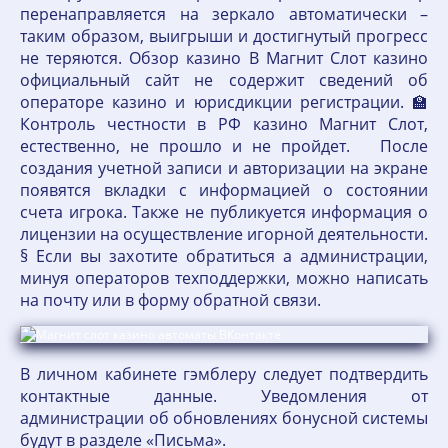
перенаправляется на зеркало автоматически –
таким образом, выигрыши и достигнутый прогресс
не теряются. Обзор казино В Магнит Слот казино
официальный сайт не содержит сведений об
операторе казино и юрисдикции регистрации. 🏫
Контроль честности в РФ казино Магнит Слот,
естественно, не прошло и не пройдет. После
создания учетной записи и авторизации на экране
появятся вкладки с информацией о состоянии
счета игрока. Также не публикуется информация о
лицензии на осуществление игорной деятельности.
§ Если вы захотите обратиться а администрации,
минуя операторов техподдержки, можно написать
на почту или в форму обратной связи.
В личном кабинете гэмблеру следует подтвердить
контактные данные. Уведомления от
администрации об обновлениях бонусной системы
будут в разделе «Письма».