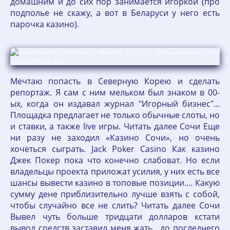
домашним и до сих пор занимается игоркой (про
подполье не скажу, а вот в Беларуси у него есть
парочка казино).
Мечтаю попасть в Северную Корею и сделать
репортаж. Я сам с ним мельком был знаком в 00-
ых, когда он издавал журнал "Игорный бизнес"...
Площадка предлагает не только обычные слоты, но
и ставки, а также live игры. Читать далее Сочи Еще
ни разу не заходил «Казино Сочи», но очень
хочеться сыграть. Jack Poker Casino Как казино
Джек Покер пока что конечно слабоват. Но если
владельцы проекта приложат усилия, у них есть все
шансы вывести казино в топовые позиции.… Какую
сумму дене приблизительно лучше взять с собой,
чтобы случайно все не слить? Читать далее Сочи
Вывел чуть больше тридцати долларов кстати
вывод средств заставил меня жать , до последнего