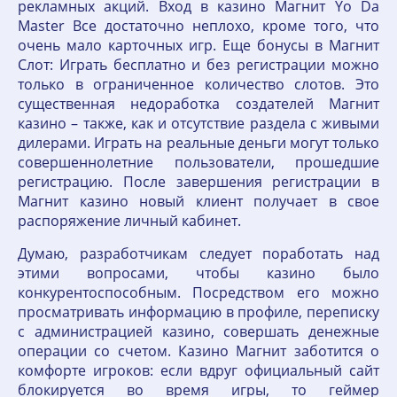
рекламных акций. Вход в казино Магнит Yo Da
Master Все достаточно неплохо, кроме того, что
очень мало карточных игр. Еще бонусы в Магнит
Слот: Играть бесплатно и без регистрации можно
только в ограниченное количество слотов. Это
существенная недоработка создателей Магнит
казино – также, как и отсутствие раздела с живыми
дилерами. Играть на реальные деньги могут только
совершеннолетние пользователи, прошедшие
регистрацию. После завершения регистрации в
Магнит казино новый клиент получает в свое
распоряжение личный кабинет.
Думаю, разработчикам следует поработать над
этими вопросами, чтобы казино было
конкурентоспособным. Посредством его можно
просматривать информацию в профиле, переписку
с администрацией казино, совершать денежные
операции со счетом. Казино Магнит заботится о
комфорте игроков: если вдруг официальный сайт
блокируется во время игры, то геймер