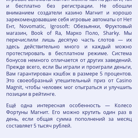
и бесплатно без регистрации. Не обошли
вниманием создатели казино Магнит и хорошо
зарекомендовавшие себя игровые автоматы от Нет
Ент, Novomatic, Igrosoft: Обезьянки, Фруктовый
магазин, Book of Ra, Марко Поло, Sharky. Мы
перечислили лишь десятую часть слотов — их
здесь действительно много и каждый можно
протестировать в бесплатном режиме. Система
бонусов немного отличается от других заведений.
Прежде всего, если Вы играли и проиграли деньги,
Вам гарантирован кэшбэк в размере 5 процентов.
Это своеобразный утешительный приз от Casino
Magnit, чтобы человек мог отыграться и улучшить
позиции в рейтинге.
Ещё одна интересная особенность — Колесо
Фортуны Магнит. Его можно крутить один раз в
день, если общая сумма пополнений за месяц
составляет 5 тысяч рублей.