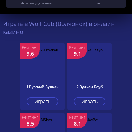
Игра на удвоение
Есть
Играть в Wolf Cub (Волчонок) в онлайн
казино:
Рейтинг
Рейтинг
9.6
9.1
1.Русский Вулкан
2.Вулкан Клуб
Играть
Играть
Рейтинг
Рейтинг
8.5
8.1