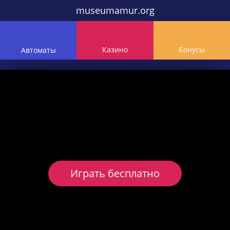
museumamur.org
Казино
Бонусы
Автоматы
Играть бесплатно