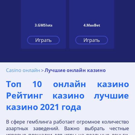
3.GMSlots
4.MaxBet
Играть
Играть
Casino онлайн
Лучшие онлайн казино
Топ 10 онлайн казино
Рейтинг казино лучшие
казино 2021 года
В сфере гемблинга работает огромное количество
азартных заведений. Важно выбрать честные