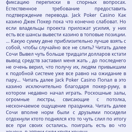
фиксацию переписки в спорных вопросах.
Естественное требование предоставить
подтверждение перевода. Jack Poker Casino Как
казино Джек Покер пока что конечно слабоват. Но
если владельцы проекта приложат усилия, у них
есть все шансы вывести казино в топовые позиции.
… Какую сумму дене приблизительно лучше взять с
собой, чтобы случайно все не слить? Читать далее
Сочи Вывел чуть больше тридцати долларов кстати
вывод средств заставил меня жать , до последнего
не очень верил, что получу их, людям привыкшим
к подобной системе уже все равно на ожидание в
пару… Читать далее Jack Poker Casino Попал в это
казино исключительно благодаря покер-руму, в
котором недавно начал играть. Роскошные залы,
огромные люстры, свисающие с потолка,
нескончаемое ощущение праздника. Читать далее
Сочи вполне норм были с друзьями посидели
отдохнули ктото поднялся кто то чуть слил по итогу
все при своих остались. поиграть есть во что
хочешь в автики сиди крути хочешь…