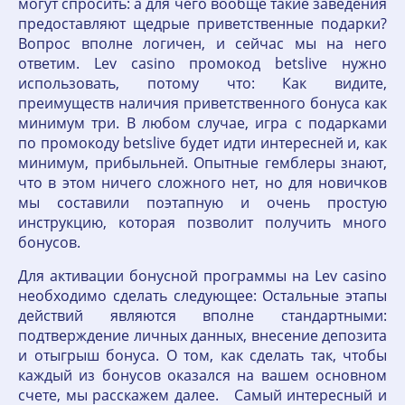
могут спросить: а для чего вообще такие заведения
предоставляют щедрые приветственные подарки?
Вопрос вполне логичен, и сейчас мы на него
ответим. Lev casino промокод betslive нужно
использовать, потому что: Как видите,
преимуществ наличия приветственного бонуса как
минимум три. В любом случае, игра с подарками
по промокоду betslive будет идти интересней и, как
минимум, прибыльней. Опытные гемблеры знают,
что в этом ничего сложного нет, но для новичков
мы составили поэтапную и очень простую
инструкцию, которая позволит получить много
бонусов.
Для активации бонусной программы на Lev casino
необходимо сделать следующее: Остальные этапы
действий являются вполне стандартными:
подтверждение личных данных, внесение депозита
и отыгрыш бонуса. О том, как сделать так, чтобы
каждый из бонусов оказался на вашем основном
счете, мы расскажем далее. Самый интересный и