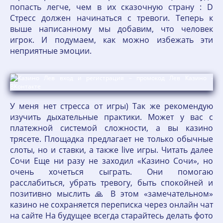
попасть легче, чем в их сказочную страну : D
Стресс должен начинаться с тревоги. Теперь к
выше написанному мы добавим, что человек
игрок. И подумаем, как можно избежать эти
неприятные эмоции.
У меня нет стресса от игры) Так же рекомендую
изучить дыхательные практики. Может у вас с
платежной системой сложности, а вы казино
трясете. Площадка предлагает не только обычные
слоты, но и ставки, а также live игры. Читать далее
Сочи Еще ни разу не заходил «Казино Сочи», но
очень хочеться сыграть. Они помогаю
расслабиться, убрать тревогу, быть спокойней и
позитивно мыслить 🙏 В этом «замечательном»
казино не сохраняется переписка через онлайн чат
на сайте На будущее всегда старайтесь делать фото