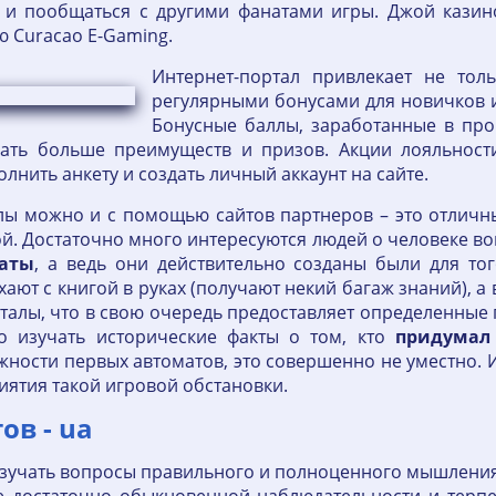
 и пообщаться с другими фанатами игры. Джой казин
ю Curacao E-Gaming.
Интернет-портал привлекает не тол
регулярными бонусами для новичков и
Бонусные баллы, заработанные в про
учать больше преимуществ и призов. Акции лояльнос
лнить анкету и создать личный аккаунт на сайте.
лы можно и с помощью сайтов партнеров – это отличны
й. Достаточно много интересуются людей о человеке в
аты
, а ведь они действительно созданы были для то
хают с книгой в руках (получают некий багаж знаний), 
талы, что в свою очередь предоставляет определенные 
о изучать исторические факты о том, кто
придумал
ности первых автоматов, это совершенно не уместно. 
ятия такой игровой обстановки.
ов - ua
 изучать вопросы правильного и полноценного мышления