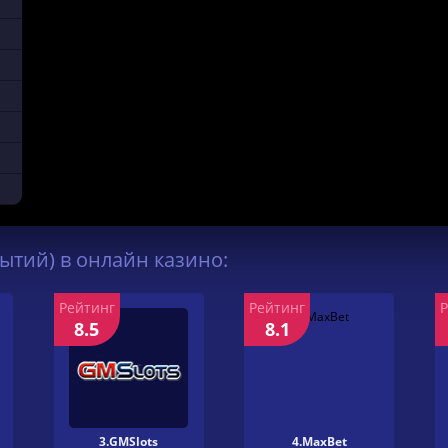
рытий) в онлайн казино:
Рейтинг
Рейтинг
8.5
8.1
3.GMSlots
4.MaxBet