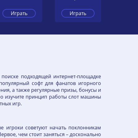
Играть
Играть
 поиске подходящей интернет-площадке
 популярный софт для фанатов игорного
ния, а также регулярные призы, бонусы и
ьно изучите принцип работы слот машины
тных игр.
ые игроки советуют начать поклонникам
ервое, чем стоит заняться – досконально