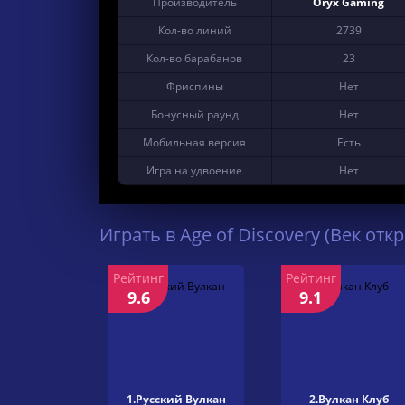
Производитель
Oryx Gaming
Кол-во линий
2739
Кол-во барабанов
23
Фриспины
Нет
Бонусный раунд
Нет
Мобильная версия
Есть
Игра на удвоение
Нет
Играть в Age of Discovery (Век отк
Рейтинг
Рейтинг
9.6
9.1
1.Русский Вулкан
2.Вулкан Клуб