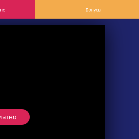
ино
Бонусы
латно