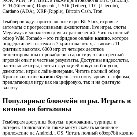
NOK, PLN, JPY, BRL, а также криптовалюты BTC (Bitcoin),
ETH (Etherium), Dogecoin, USDt (Tether), LTC (Litecoin),
Cardano (ADA), XRP (Ripple), Bitcoin Cash, Tron.
Гемблеров ждут оригинальные игры Bit Starz, игровые
автоматы с прогрессивными джекпотами, live игры, слоты
Megaways и множество других развлечений. Читать полный
обзор Wild Tornado – это гибридное онлайн
казино
, которое
поддерживает платежи в 7 криптовалютах, а также в 11
фиатных валютах. 6000 игр от четырех десятков
лицензированных провайдеров гарантируют интересный
игровой опыт и честные результаты. Доступны видеослоты,
настольные игры, слоты с функцией покупки бонусов,
джекпоты, игры с лайв-дилерами. Читать полный обзор
Криптовалютное
казино
Фреш – это популярная платформа,
предлагающая игру как на цифровую, так и на фиатную
валюту.
Популярные блокчейн игры. Играть в
казино на биткоины
Гемблерам доступны бонусы, промоакции, турниры и
лотереи. Пользователи также могут скачать мобильное
приложение на Android, i OS. Читать полный обзор7bit казино