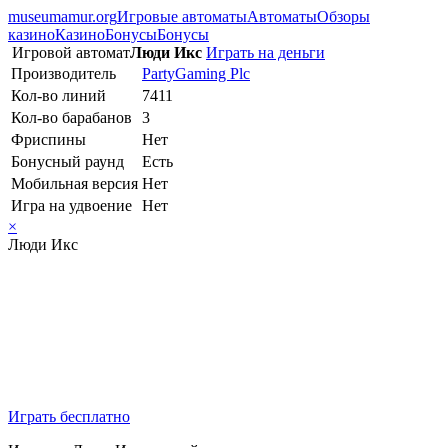
museumamur.org
Игровые автоматы
Автоматы
Обзоры
казино
Казино
Бонусы
Бонусы
Игровой автомат
Люди Икс
Играть на деньги
Производитель
PartyGaming Plc
Кол-во линий
7411
Кол-во барабанов
3
Фриспины
Нет
Бонусный раунд
Есть
Мобильная версия
Нет
Игра на удвоение
Нет
×
Люди Икс
Играть бесплатно