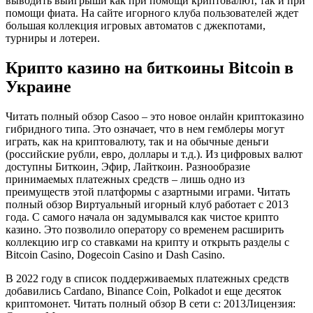
выводить выигрыши как при помощи криптовалют, так и при
помощи фиата. На сайте игорного клуба пользователей ждет
большая коллекция игровых автоматов с джекпотами,
турниры и лотереи.
Крипто казино на биткоины Bitcoin в
Украине
Читать полный обзор Casoo – это новое онлайн криптоказино
гибридного типа. Это означает, что в нем гемблеры могут
играть, как на криптовалюту, так и на обычные деньги
(российские рубли, евро, доллары и т.д.). Из цифровых валют
доступны Биткоин, Эфир, Лайткоин. Разнообразие
принимаемых платежных средств – лишь одно из
преимуществ этой платформы с азартными играми. Читать
полный обзор Виртуальный игорный клуб работает с 2013
года. С самого начала он задумывался как чистое крипто
казино. Это позволило оператору со временем расширить
коллекцию игр со ставками на крипту и открыть разделы с
Bitcoin Casino, Dogecoin Casino и Dash Casino.
В 2022 году в список поддерживаемых платежных средств
добавились Cardano, Binance Coin, Polkadot и еще десяток
криптомонет. Читать полный обзор В сети с: 2013Лицензия: