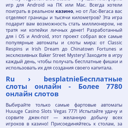
игр для Android на ПК или Mac. Всегда хотели
поиграть в реальном
казино
, но от Лас-Вегаса вас
отделяют границы и тысячи километров? Эта игра
подарит вам возможность стать миллионером, не
тратя ни копейки личных денег! Разработанный
для i OS и Android, этот проект собрал все самые
популярные автоматы и слоты мира: от Classic
Respins и Irish Dream до Chinatown Fortunes и
эксклюзивных Baker Street Mystery! Заходите в игру
каждый день, чтобы получать бесплатные фишки и
использовать их для создания своего капитала.
Ru › besplatnieБесплатные
слоты онлайн - Более 7780
онлайн слотов
Выбирайте только самые фартовые автоматы
Huuuge Casino Slots Vegas 777! Испытайте удачу и
сорвите джек-пот — желанную добычу всех
игроков в казино! Присоединяйтесь к столам, за