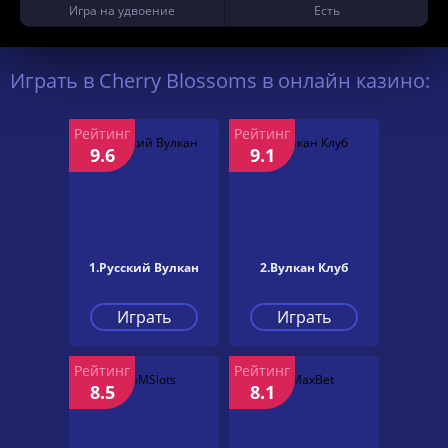
Игра на удвоение
Есть
Играть в Cherry Blossoms в онлайн казино:
Рейтинг
Рейтинг
9.6
9.1
1.Русский Вулкан
2.Вулкан Клуб
Играть
Играть
Рейтинг
Рейтинг
8.5
8.1