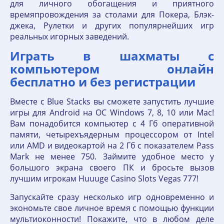
для личного обогащения и приятного
времяпровождения за столами для Покера, Блэк-
джека, Рулетки и других популярнейших игр
реальных игорных заведений.
Играть в шахматы с
компьютером онлайн
бесплатно и без регистрации
Вместе с Blue Stacks вы сможете запустить лучшие
игры для Android на ОС Windows 7, 8, 10 или Mac!
Вам понадобится компьютер с 4 Гб оперативной
памяти, четырехъядерным процессором от Intel
или AMD и видеокартой на 2 Гб с показателем Pass
Mark не менее 750. Займите удобное место у
большого экрана своего ПК и бросьте вызов
лучшим игрокам Huuuge Casino Slots Vegas 777!
Запускайте сразу несколько игр одновременно и
экономьте свое личное время с помощью функции
мультиоконности! Покажите, что в любом деле