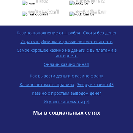
Гном
Lucky Drink
Fruit Cocktail
Rock Climber
Казино пополнение от 1 рубля
Слоты без денег
Играть клубничка игровые автоматы играть
Самое хорошее казино на деньги с выплатами в
интернете
Онлайн казино пинап
Как вывести деньги с казино франк
Казино автоматы правила
Эверум казино 45
Казино с простым выводом денег
Игровые автоматы рф
Мы в социальных сетях