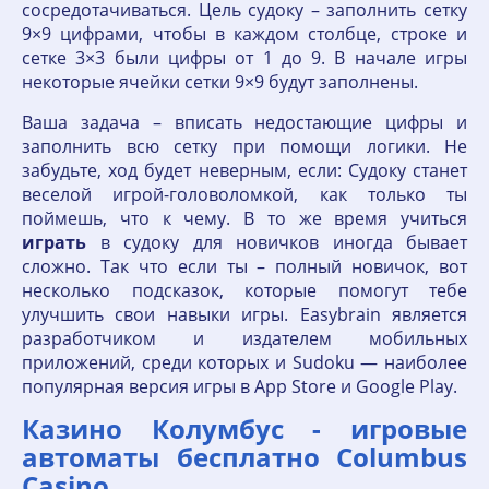
сосредотачиваться. Цель судоку – заполнить сетку
9×9 цифрами, чтобы в каждом столбце, строке и
сетке 3×3 были цифры от 1 до 9. В начале игры
некоторые ячейки сетки 9×9 будут заполнены.
Ваша задача – вписать недостающие цифры и
заполнить всю сетку при помощи логики. Не
забудьте, ход будет неверным, если: Судоку станет
веселой игрой-головоломкой, как только ты
поймешь, что к чему. В то же время учиться
играть
в судоку для новичков иногда бывает
сложно. Так что если ты – полный новичок, вот
несколько подсказок, которые помогут тебе
улучшить свои навыки игры. Easybrain является
разработчиком и издателем мобильных
приложений, среди которых и Sudoku — наиболее
популярная версия игры в App Store и Google Play.
Казино Колумбус - игровые
автоматы бесплатно Columbus
Casino