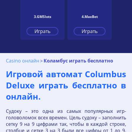
3.GMSlots
4.MaxBet
Играть
Играть
Casino онлайн
Коламбус играть бесплатно
Игровой автомат Columbus
Deluxe играть бесплатно в
онлайн.
Судоку – это одна из самых популярных игр-
головоломок всех времен. Цель судоку – заполнить
сетку 9 на 9 цифрами так, чтобы в каждой строке,
столбце и сетке 3 на 3 были все цифры от 1 до 9.