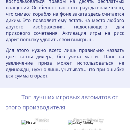
воспользоваться правом на десять бесплатных
вращений. Особенностью этого раунда является то,
что символ корабля на фоне заката здесь считается
диким. Это позволяет ему встать на место любого
другого изображения, недостающего для
призового сочетания. Активация игры на риск
дарит попытку удвоить свой выигрыш.
Для этого нужно всего лишь правильно назвать
цвет карты дилера, без учета масти. Шанс на
увеличение приза может использоваться не
единожды, нужно лишь учитывать, что при ошибке
вся сумма сгорает.
Топ лучших игровых автоматов от
этого производителя
Pirate
Crazy Monky