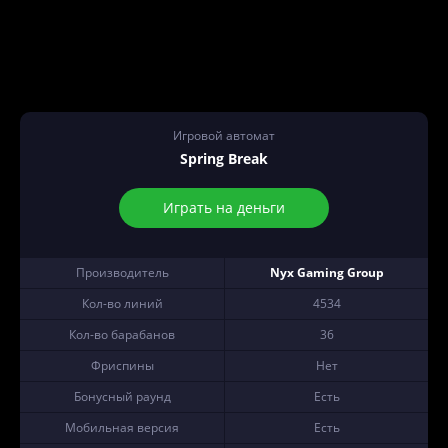
Игровой автомат
Spring Break
Играть на деньги
Производитель
Nyx Gaming Group
Кол-во линий
4534
Кол-во барабанов
36
Фриспины
Нет
Бонусный раунд
Есть
Мобильная версия
Есть