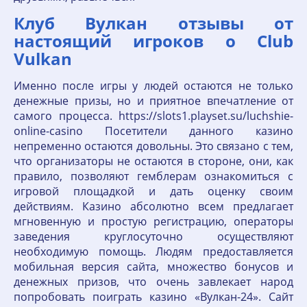
Клуб Вулкан отзывы от
настоящий игроков о Club
Vulkan
Именно после игры у людей остаются не только
денежные призы, но и приятное впечатление от
самого процесса. https://slots1.playset.su/luchshie-
online-casino Посетители данного казино
непременно остаются довольны. Это связано с тем,
что организаторы не остаются в стороне, они, как
правило, позволяют гемблерам ознакомиться с
игровой площадкой и дать оценку своим
действиям. Казино абсолютно всем предлагает
мгновенную и простую регистрацию, операторы
заведения круглосуточно осуществляют
необходимую помощь. Людям предоставляется
мобильная версия сайта, множество бонусов и
денежных призов, что очень завлекает народ
попробовать поиграть казино «Вулкан-24». Сайт