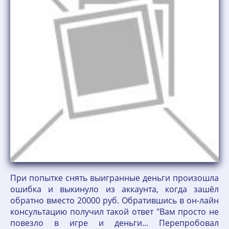
При попытке снять выигранные деньги произошла
ошибка и выкинуло из аккаунта, когда зашёл
обратно вместо 20000 руб. Обратившись в он-лайн
консультацию получил такой ответ "Вам просто не
повезло в игре и деньги... Перепробовал