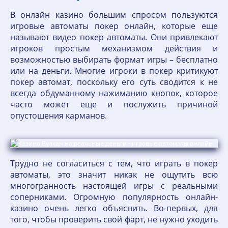
В онлайн казино большим спросом пользуются
игровые автоматы покер онлайн, которые еще
называют видео покер автоматы. Они привлекают
игроков простым механизмом действия и
возможностью выбирать формат игры – бесплатно
или на деньги. Многие игроки в покер критикуют
покер автомат, поскольку его суть сводится к не
всегда обдуманному нажиманию кнопок, которое
часто может еще и послужить причиной
опустошения карманов.
Трудно не согласиться с тем, что играть в покер
автоматы, это значит никак не ощутить всю
многогранность настоящей игры с реальными
соперниками. Огромную популярность онлайн-
казино очень легко объяснить. Во-первых, для
того, чтобы проверить свой фарт, не нужно уходить