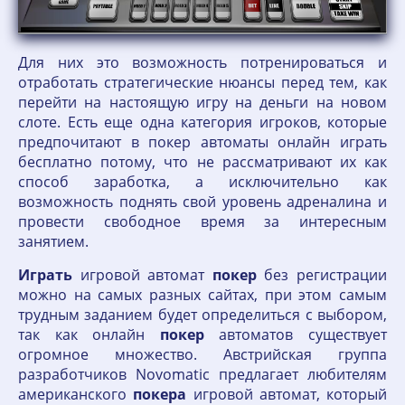
Для них это возможность потренироваться и
отработать стратегические нюансы перед тем, как
перейти на настоящую игру на деньги на новом
слоте. Есть еще одна категория игроков, которые
предпочитают в покер автоматы онлайн играть
бесплатно потому, что не рассматривают их как
способ заработка, а исключительно как
возможность поднять свой уровень адреналина и
провести свободное время за интересным
занятием.
Играть
игровой автомат
покер
без регистрации
можно на самых разных сайтах, при этом самым
трудным заданием будет определиться с выбором,
так как онлайн
покер
автоматов существует
огромное множество. Австрийская группа
разработчиков Novomatic предлагает любителям
американского
покера
игровой автомат, который