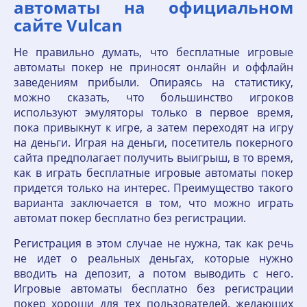
автоматы на официальном
сайте Vulcan
Не правильно думать, что бесплатные игровые
автоматы покер не приносят онлайн и оффлайн
заведениям прибыли. Опираясь на статистику,
можно сказать, что большинство игроков
используют эмуляторы только в первое время,
пока привыкнут к игре, а затем переходят на игру
на деньги. Играя на деньги, посетитель покерного
сайта предполагает получить выигрыш, в то время,
как в играть бесплатные игровые автоматы покер
придется только на интерес. Преимущество такого
варианта заключается в том, что можно играть
автомат покер бесплатно без регистрации.
Регистрация в этом случае не нужна, так как речь
не идет о реальных деньгах, которые нужно
вводить на депозит, а потом выводить с него.
Игровые автоматы бесплатно без регистрации
покер хороши для тех пользователей, желающих