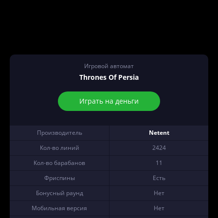
Игровой автомат
Thrones Of Persia
Играть на деньги
Производитель
Netent
Кол-во линий
2424
Кол-во барабанов
11
Фриспины
Есть
Бонусный раунд
Нет
Мобильная версия
Нет