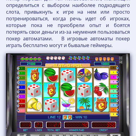
определиться с выбором наиболее подходящего
слота, привыкнуть к игре на нем или просто
потренироваться, когда речь идет об игроках,
которые пока не приобрели опыт и боятся
потерять свои деньги из-за неумения пользоваться
покер автоматами. В игровые автоматы покер
играть бесплатно могут и бывалые геймеры.