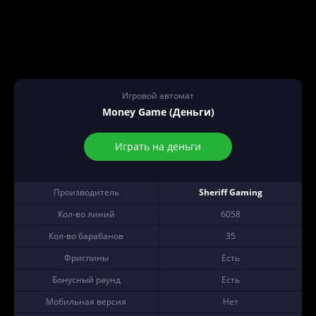
Игровой автомат
Money Game (Деньги)
Играть на деньги
Производитель
Sheriff Gaming
Кол-во линий
6058
Кол-во барабанов
35
Фриспины
Есть
Бонусный раунд
Есть
Мобильная версия
Нет