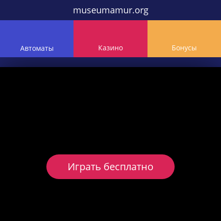
museumamur.org
Казино
Бонусы
Автоматы
Играть бесплатно