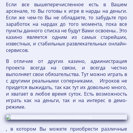
Если все вышеперечисленное есть в Вашем
арсенале, то Вы готовы к игре в нарды на деньги.
Если же чем-то Вы не обладаете, то забудьте про
заработок на нардах до того момента, пока все
пункты данного списка не будут Вами освоены.. Это
казино является одним из самых старейших,
известных, и стабильных развлекательных онлайн-
сервисов.
В отличие от других казино, администрация
проекта всегда на связи, и всегда честно
выполняет свои обязательства. Тут можно играть в
с другими реальными соперниками. Игроков не
придется выжидать, так как тут их довольно много,
и хватает в любое время суток. Есть возможность
играть как на деньги, так и на интерес в демо-
режиме.
, в котором Вы можете приобрести различные