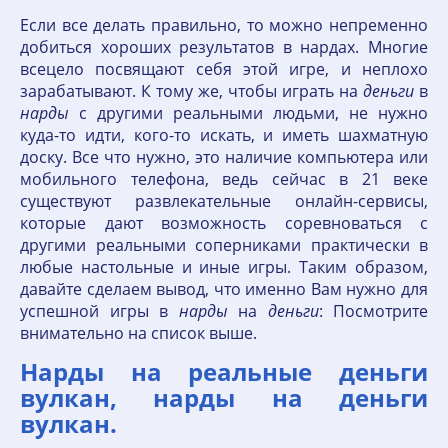
Если все делать правильно, то можно непременно
добиться хороших результатов в нардах. Многие
всецело посвящают себя этой игре, и неплохо
зарабатывают. К тому же, чтобы играть на
деньги
в
нарды
с другими реальными людьми, не нужно
куда-то идти, кого-то искать, и иметь шахматную
доску. Все что нужно, это наличие компьютера или
мобильного телефона, ведь сейчас в 21 веке
существуют развлекательные онлайн-сервисы,
которые дают возможность соревноваться с
другими реальными соперниками практически в
любые настольные и иные игры. Таким образом,
давайте сделаем вывод, что именно Вам нужно для
успешной игры в
нарды
на
деньги
: Посмотрите
внимательно на список выше.
Нарды на реальные деньги
вулкан, нарды на деньги
вулкан.