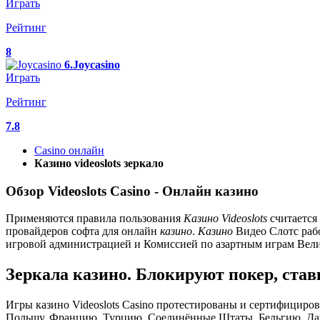
Играть
Рейтинг
8
6.Joycasino
Играть
Рейтинг
7.8
Casino онлайн
Казино videoslots зеркало
Обзор Videoslots Casino - Онлайн казино
Применяются правила пользования
Казино
Videoslots
считается
провайдеров софта для онлайн
казино
.
Казино
Видео Слотс рабо
игровой администрацией и Комиссией по азартным играм Вел
Зеркала казино. Блокируют покер, ставк
Игры казино Videoslots Casino протестированы и сертифициро
Польшу, Францию, Турцию, Соединённые Штаты, Бельгию, Данию