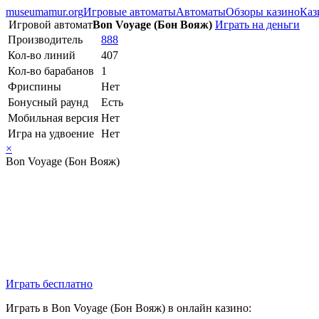
museumamur.org
Игровые автоматы
Автоматы
Обзоры казино
Каз
Игровой автомат
Bon Voyage (Бон Вояж)
Играть на деньги
Производитель
888
Кол-во линий
407
Кол-во барабанов
1
Фриспины
Нет
Бонусный раунд
Есть
Мобильная версия
Нет
Игра на удвоение
Нет
×
Bon Voyage (Бон Вояж)
Играть бесплатно
Играть в Bon Voyage (Бон Вояж) в онлайн казино: