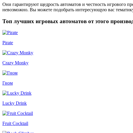
Они гарантируют щедрость автоматов и честность игрового про
невозможно. Вы можете подобрать интересующую вас тематику 
Топ лучших игровых автоматов от этого произво
Pirate
Crazy Monky
Гном
Lucky Drink
Fruit Cocktail