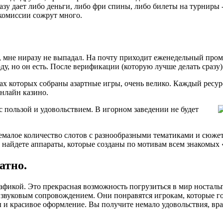
разу дает либо деньги, либо фри спины, либо билеты на турнир
 комиссии сожрут много.
ие, мне ниразу не выпадал. На почту приходит еженедельный про
у, но он есть. После верификации (которую лучше делать сразу)
ах которых собраны азартные игры, очень велико. Каждый ресур
онлайн казино.
с пользой и удовольствием. В игорном заведении не будет
малое количество слотов с разнообразными тематиками и сюже
 найдете аппараты, которые созданы по мотивам всем знакомых
атно.
фикой. Это прекрасная возможность погрузиться в мир ностал
звуковым сопровождением. Они понравятся игрокам, которые го
ы и красивое оформление. Вы получите немало удовольствия, вр