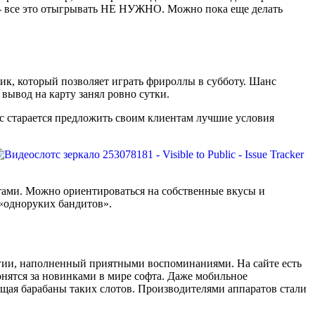
ы - все это отыгрывать НЕ НУЖНО. Можно пока еще делать
мик, который позволяет играть фрироллы в субботу. Шанс
 вывод на карту занял ровно сутки.
с старается предложить своим клиентам лучшие условия
тами. Можно ориентироваться на собственные вкусы и
 «одноруких бандитов».
ьгии, наполненный приятными воспоминаниями. На сайте есть
нятся за новинками в мире софта. Даже мобильное
ащая барабаны таких слотов. Производителями аппаратов стали