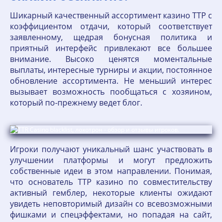
Шикарный качественный ассортимент казино ТТР с
коэффициентом отдачи, который соответствует
заявленному, щедрая бонусная политика и
приятный интерфейс привлекают все большее
внимание. Высоко ценятся моментальные
выплаты, интересные турниры и акции, постоянное
обновление ассортимента. Не меньший интерес
вызывает возможность пообщаться с хозяином,
который по-прежнему ведет блог.
Игроки получают уникальный шанс участвовать в
улучшении платформы и могут предложить
собственные идеи в этом направлении. Понимая,
что основатель ТТР казино по совместительству
активный гемблер, некоторые клиенты ожидают
увидеть неповторимый дизайн со всевозможными
фишками и спецэффектами, но попадая на сайт,