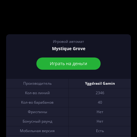
Игровой автомат
Mystique Grove
Играть на деньги
Производитель
Yggdrasil Gamin
Кол-во линий
2346
Кол-во барабанов
40
Фриспины
Нет
Бонусный раунд
Нет
Мобильная версия
Есть