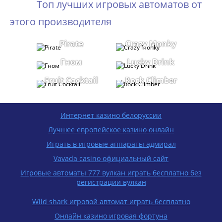
Топ лучших игровых автоматов от
этого производителя
Pirate
Crazy Monky
Гном
Lucky Drink
Fruit Cocktail
Rock Climber
Интернет казино белоруссии
Лучшее европейское казино онлайн
Играть в игровые аппараты адмирал
Vavada casino официальный сайт
Игровые автоматы 777 вулкан играть бесплатно без
регистрации вулкан
Wild shark игровой автомат играть бесплатно
Онлайн казино игровая фортуна