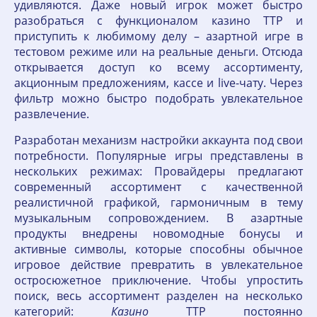
удивляются. Даже новый игрок может быстро
разобраться с функционалом казино ТТР и
приступить к любимому делу – азартной игре в
тестовом режиме или на реальные деньги. Отсюда
открывается доступ ко всему ассортименту,
акционным предложениям, кассе и live-чату. Через
фильтр можно быстро подобрать увлекательное
развлечение.
Разработан механизм настройки аккаунта под свои
потребности. Популярные игры представлены в
нескольких режимах: Провайдеры предлагают
современный ассортимент с качественной
реалистичной графикой, гармоничным в тему
музыкальным сопровождением. В азартные
продукты внедрены новомодные бонусы и
активные символы, которые способны обычное
игровое действие превратить в увлекательное
остросюжетное приключение. Чтобы упростить
поиск, весь ассортимент разделен на несколько
категорий:
Казино
ТТР постоянно