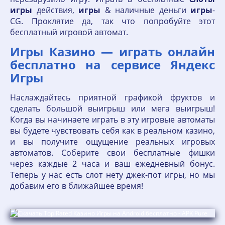
игры
действия,
игры
& наличные деньги
игры
-
CG. Проклятие да, так что попробуйте этот
бесплатный игровой автомат.
Игры Казино — играть онлайн
бесплатно на сервисе Яндекс
Игры
Наслаждайтесь приятной графикой фруктов и
сделать большой выигрыш или мега выигрыш!
Когда вы начинаете играть в эту игровые автоматы
вы будете чувствовать себя как в реальном казино,
и вы получите ощущение реальных игровых
автоматов. Соберите свои бесплатные фишки
через каждые 2 часа и ваш ежедневный бонус.
Теперь у нас есть слот нету джек-пот игры, но мы
добавим его в ближайшее время!