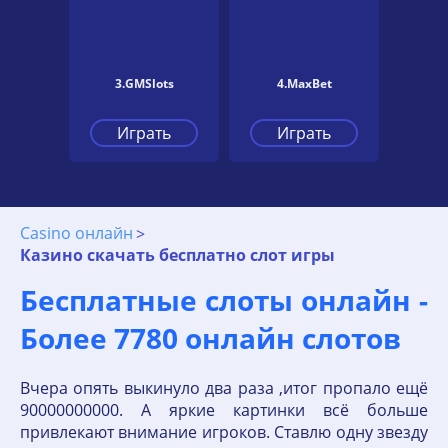
3.GMSlots
4.MaxBet
Играть
Играть
Casino онлайн
Казино скачать бесплатно слот игры
Бесплатные слоты онлайн -
Более 7780 онлайн слотов
Вчера опять выкинуло два раза ,итог пропало ещё
90000000000. А яркие картинки всё больше
привлекают внимание игроков. Ставлю одну звезду