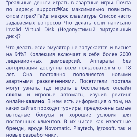
"реальные деньги играть в азартные игры. Почта
по адресу: support@Как максимально повысить
фпс в играх? Гайд: макрос клавиатуры Список часто
задаваемых вопросов Что делать если написано
Invalid Virtual Disk (Недопустимый виртуальный
диск)?
Что делать если эмулятор не запускается и виснет
на 94%? Коллекция включает в себя более 2000
лицензионных демоверсий. Аппараты без
авторизации доступны всем пользователям от 18
лет. Она постоянно пополняется новыми
азартными развлечениями. Посетители портала
могут узнать, где играть в бесплатные онлайн
слоты
и игровые автоматы, изучив рейтинг
онлайн-
казино
. В нем есть информация о том, на
каких сайтах проходят турниры, предложены самые
выгодные бонусы и хорошие условия для
постоянных клиентов. В их числе как известные
бренды, вроде Novomatic, Playtech, Igrosoft, так и
новые разработчики.