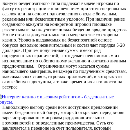
Бонусы бездепозитного типа подлежат выдаче игрокам по
факту их регистрации с привлечением при этом специальных
ссылок или на основе подготовленного кода с бонусным,
рекламным или бездепозитным уклоном. При наличии ранее
созданного аккаунта на конкретной игровой площадке
рассчитывать на получение новых бездепов вряд ли придется.
Но не стоит и допускать мысли о меценатстве со стороны
казино. Уровень выдаваемых на бездепозитной основе
бонусов довольно незначительный и составляет порядка 5-20
долларов. Причем полученные суммы имеют ряд
определенных ограничений, а это делает невозможным их
использование по собственному желанию и согласно личным
предпочтениям. Ограничения могут касаться суммы
наибольшего выигрыша, вейджера по полученным средствам,
максимальных ставок, игровых приложений, в которых эти
самые бонусы доступны, а также времени их активности на
ресурсе.
Наибольшую выгоду среди всех доступных предложений
имеет бездепозитный бонус, который открывает перед вновь
зарегистрированным игроком ряд дополнительных
возможностей и определенные преимущества. Суть его
заключается в переводе на счет пользователя, который