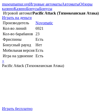
museumamur.org
Игровые автоматы
Автоматы
Обзоры
казино
Казино
Бонусы
Бонусы
Игровой автомат
Pacific Attack (Тихоокеанская Атака)
Играть на деньги
Производитель
Novomatic
Кол-во линий
6921
Кол-во барабанов
23
Фриспины
Есть
Бонусный раунд
Нет
Мобильная версия
Есть
Игра на удвоение
Есть
×
Pacific Attack (Тихоокеанская Атака)
Играть бесплатно