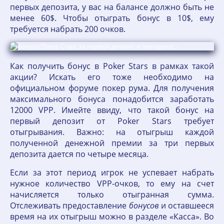
первых депозита, у вас на балансе должно быть не
менее 60$. Чтобы отыграть бонус в 10$, ему
требуется набрать 200 очков.
Как получить бонус в Poker Stars в рамках такой
акции? Искать его тоже необходимо на
официальном форуме покер рума. Для получения
максимального бонуса понадобится заработать
12000 VPP. Имейте ввиду, что такой бонус на
первый депозит от Poker Stars требует
отыгрывания. Важно: на отыгрыш каждой
полученной денежной премии за три первых
депозита дается по четыре месяца.
Если за этот период игрок не успевает набрать
нужное количество VPP-очков, то ему на счет
начисляется только отыгранная сумма.
Отслеживать предоставление
бонусов
и оставшееся
время на их отыгрыш можно в разделе «Касса». Во