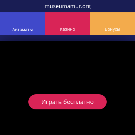
museumamur.org
Казино
Бонусы
Автоматы
Играть бесплатно