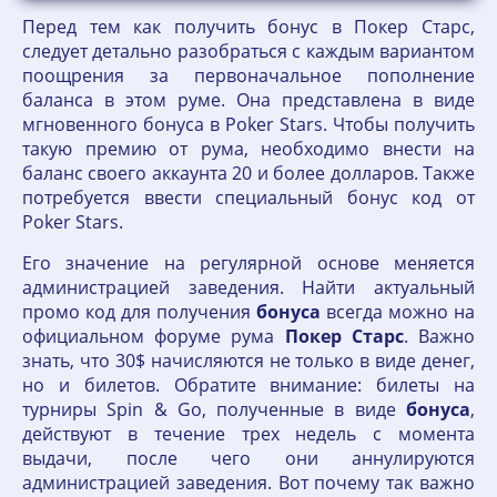
Перед тем как получить бонус в Покер Старс,
следует детально разобраться с каждым вариантом
поощрения за первоначальное пополнение
баланса в этом руме. Она представлена в виде
мгновенного бонуса в Poker Stars. Чтобы получить
такую премию от рума, необходимо внести на
баланс своего аккаунта 20 и более долларов. Также
потребуется ввести специальный бонус код от
Poker Stars.
Его значение на регулярной основе меняется
администрацией заведения. Найти актуальный
промо код для получения
бонуса
всегда можно на
официальном форуме рума
Покер
Старс
. Важно
знать, что 30$ начисляются не только в виде денег,
но и билетов. Обратите внимание: билеты на
турниры Spin & Go, полученные в виде
бонуса
,
действуют в течение трех недель с момента
выдачи, после чего они аннулируются
администрацией заведения. Вот почему так важно