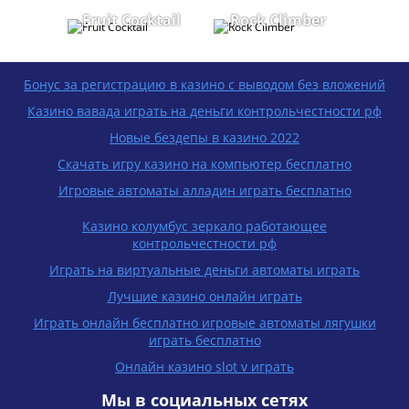
Fruit Cocktail
Rock Climber
Бонус за регистрацию в казино с выводом без вложений
Казино вавада играть на деньги контрольчестности рф
Новые бездепы в казино 2022
Скачать игру казино на компьютер бесплатно
Игровые автоматы алладин играть бесплатно
Казино колумбус зеркало работающее
контрольчестности рф
Играть на виртуальные деньги автоматы играть
Лучшие казино онлайн играть
Играть онлайн бесплатно игровые автоматы лягушки
играть бесплатно
Онлайн казино slot v играть
Мы в социальных сетях