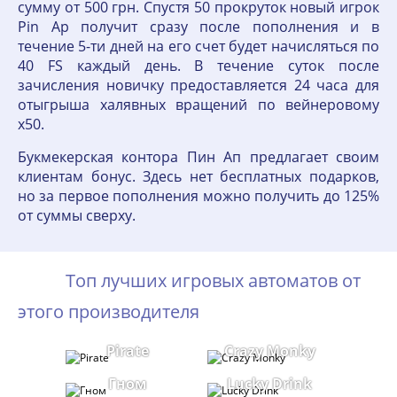
сумму от 500 грн. Спустя 50 прокруток новый игрок
Pin Ap получит сразу после пополнения и в
течение 5-ти дней на его счет будет начисляться по
40 FS каждый день. В течение суток после
зачисления новичку предоставляется 24 часа для
отыгрыша халявных вращений по вейнеровому
х50.
Букмекерская контора Пин Ап предлагает своим
клиентам бонус. Здесь нет бесплатных подарков,
но за первое пополнения можно получить до 125%
от суммы сверху.
Топ лучших игровых автоматов от
этого производителя
Pirate
Crazy Monky
Гном
Lucky Drink