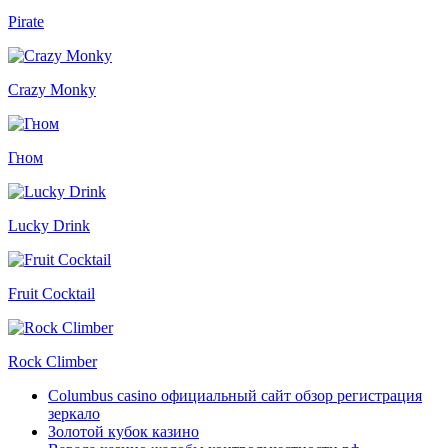
Pirate
Crazy Monky
Гном
Lucky Drink
Fruit Cocktail
Rock Climber
Columbus casino официальный сайт обзор регистрация
зеркало
Золотой кубок казино