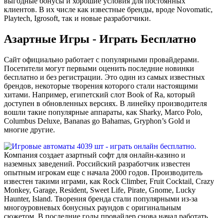
выгодные бонусы и хорошие условия для постоянных
клиентов. В их числе как известные бренды, вроде Novomatic,
Playtech, Igrosoft, так и новые разработчики.
Азартные Игры - Играть Бесплатно
Сайт официально работает с популярными провайдерами.
Посетители могут первыми оценить последние новинки
бесплатно и без регистрации. Это один из самых известных
брендов, некоторые творения которого стали настоящими
хитами. Например, египетский слот Book of Ra, который
доступен в обновленных версиях. В линейку производителя
вошли такие популярные аппараты, как Sharky, Marco Polo,
Columbus Deluxe, Bananas go Bahamas, Gryphon’s Gold и
многие другие.
Компания создает азартный софт для онлайн-казино и
наземных заведений. Российский разработчик известен
опытным игрокам еще с начала 2000 годов. Производитель
известен такими играми, как Rock Climber, Fruit Cocktail, Crazy
Monkey, Garage, Resident, Sweet Life, Pirate, Gnome, Lucky
Haunter, Island. Творения бренда стали популярными из-за
многоуровневых бонусных раундов с оригинальным
сюжетом. В последние годы провайдер снова начал работать