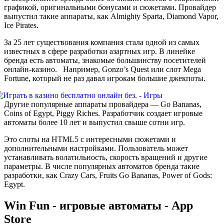
графикой, оригинальными бонусами и сюжетами. Провайдер
выпустил такие аппараты, как Almighty Sparta, Diamond Vapor,
Ice Pirates.
За 25 лет существования компания стала одной из самых
известных в сфере разработки азартных игр. В линейке
бренда есть автоматы, знакомые большинству посетителей
онлайн-казино. Например, Gonzo’s Quest или слот Mega
Fortune, который не раз давал игрокам большие джекпоты.
Другие популярные аппараты провайдера — Go Bananas,
Coins of Egypt, Piggy Riches. Разработчик создает игровые
автоматы более 10 лет и выпустил свыше сотни игр.
Это слоты на HTML5 с интересными сюжетами и
дополнительными настройками. Пользователь может
устанавливать волатильность, скорость вращений и другие
параметры. В числе популярных автоматов бренда такие
разработки, как Crazy Cars, Fruits Go Bananas, Power of Gods:
Egypt.
Win Fun - игровые автоматы - App
Store