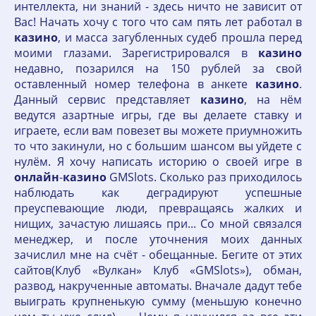
интеллекта, ни знаний - здесь ничто не зависит от
Вас! Начать хочу с того что сам пять лет работал в
казино
, и масса загубленных судеб прошла перед
моими глазами. Зарегистрировался в
казино
недавно, позарился на 150 рублей за свой
оставленный номер телефона в анкете
казино
.
Данный сервис представляет
казино
, на нём
ведутся азартные игры, где вы делаете ставку и
играете, если вам повезет вы можете приумножить
то что закинули, но с большим шансом вы уйдете с
нулём. Я хочу написать историю о своей игре в
онлайн
-
казино
GMSlots. Сколько раз приходилось
наблюдать как деградируют успешные
преуспевающие люди, превращаясь жалких и
нищих, зачастую лишаясь при... Со мной связался
менеджер, и после уточнения моих данных
зачислил мне на счёт - обещанные. Бегите от этих
сайтов(Клуб «Вулкан» Клуб «GMSlots»), обман,
развод, накрученные автоматы. Вначале дадут тебе
выиграть крупненькую сумму (меньшую конечно