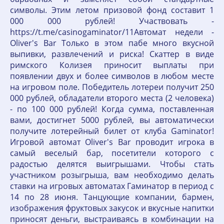
символы. Этим летом призовой фонд составит 1
000 000 рублей! Участвовать -
https://t.me/casinogaminator/11Автомат недели -
Oliver's Bar Только в этом пабе много вкусной
выпивки, развлечений и риска! Скаттер в виде
римского Колизея приносит выплаты при
появлении двух и более символов в любом месте
на игровом поле. Победитель лотереи получит 250
000 рублей, обладатели второго места (2 человека)
- по 100 000 рублей! Когда сумма, поставленная
вами, достигнет 5000 рублей, вы автоматически
получите лотерейный билет от клуба Gaminator!
Игровой автомат Oliver's Bar проводит игрока в
самый веселый бар, посетители которого с
радостью делятся выигрышами. Чтобы стать
участником розыгрыша, вам необходимо делать
ставки на игровых автоматах Гаминатор в период с
14 по 28 июня. Танцующие компании, бармен,
изображения фруктовых закусок и вкусные напитки
приносят деньги, выстраиваясь в комбинации на