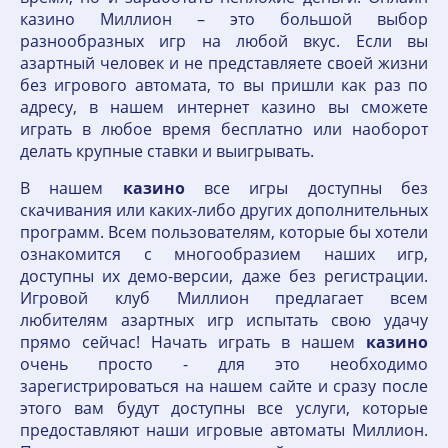
казино Миллион – это большой выбор
разнообразных игр на любой вкус. Если вы
азартный человек и не представляете своей жизни
без игрового автомата, то вы пришли как раз по
адресу, в нашем интернет казино вы сможете
играть в любое время бесплатно или наоборот
делать крупные ставки и выигрывать.
В нашем
казино
все игры доступны без
скачивания или каких-либо других дополнительных
программ. Всем пользователям, которые бы хотели
ознакомится с многообразием наших игр,
доступны их демо-версии, даже без регистрации.
Игровой клуб Миллион предлагает всем
любителям азартных игр испытать свою удачу
прямо сейчас! Начать играть в нашем
казино
очень просто - для это необходимо
зарегистрироваться на нашем сайте и сразу после
этого вам будут доступны все услуги, которые
предоставляют наши игровые автоматы Миллион.