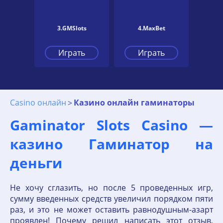
3.GMSlots
4.MaxBet
Играть
Играть
Casino онлайн
Казино онлайн гаминаторы
Gaminator Slots Casino —
казино Гаминатор на
деньги
Не хочу сглазить, но после 5 проведенных игр,
сумму введенных средств увеличил порядком пяти
раз, и это не может оставить равнодушным-азарт
проявлен! Почему решил написать этот отзыв,