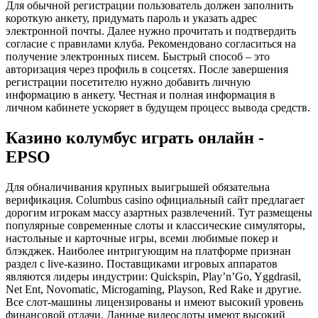
Для обычной регистрации пользователь должен заполнить
короткую анкету, придумать пароль и указать адрес
электронной почты. Далее нужно прочитать и подтвердить
согласие с правилами клуба. Рекомендовано согласиться на
получение электронных писем. Быстрый способ – это
авторизация через профиль в соцсетях. После завершения
регистрации посетителю нужно добавить личную
информацию в анкету. Честная и полная информация в
личном кабинете ускоряет в будущем процесс вывода средств.
Казино колумбус играть онлайн -
EPSO
Для обналичивания крупных выигрышей обязательна
верификация. Columbus casino официальный сайт предлагает
дорогим игрокам массу азартных развлечений. Тут размещены
популярные современные слоты и классические симуляторы,
настольные и карточные игры, всеми любимые покер и
блэкджек. Наиболее интригующим на платформе признан
раздел с live-казино. Поставщиками игровых аппаратов
являются лидеры индустрии: Quickspin, Play’n’Go, Yggdrasil,
Net Ent, Novomatic, Microgaming, Playson, Red Rake и другие.
Все слот-машины лицензированы и имеют высокий уровень
финансовой отдачи. Данные видеослоты имеют высокий