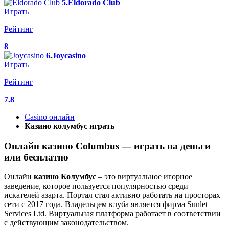
5.Eldorado Club
Играть
Рейтинг
8
6.Joycasino
Играть
Рейтинг
7.8
Casino онлайн
Казино колумбус играть
Онлайн казино Columbus — играть на деньги
или бесплатно
Онлайн
казино
Колумбус
– это виртуальное игорное
заведение, которое пользуется популярностью среди
искателей азарта. Портал стал активно работать на просторах
сети с 2017 года. Владельцем клуба является фирма Sunlet
Services Ltd. Виртуальная платформа работает в соответствии
с действующим законодательством.