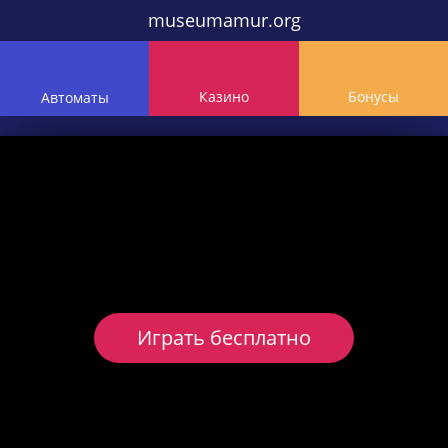
museumamur.org
Казино
Бонусы
Автоматы
Играть бесплатно