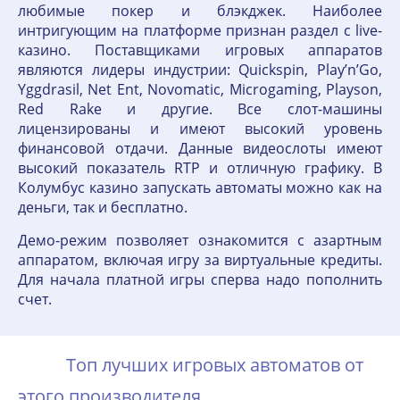
любимые покер и блэкджек. Наиболее
интригующим на платформе признан раздел с live-
казино. Поставщиками игровых аппаратов
являются лидеры индустрии: Quickspin, Play’n’Go,
Yggdrasil, Net Ent, Novomatic, Microgaming, Playson,
Red Rake и другие. Все слот-машины
лицензированы и имеют высокий уровень
финансовой отдачи. Данные видеослоты имеют
высокий показатель RTP и отличную графику. В
Колумбус казино запускать автоматы можно как на
деньги, так и бесплатно.
Демо-режим позволяет ознакомится с азартным
аппаратом, включая игру за виртуальные кредиты.
Для начала платной игры сперва надо пополнить
счет.
Топ лучших игровых автоматов от
этого производителя