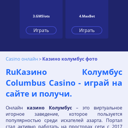
3.GMSlots
4.MaxBet
Играть
Играть
Casino онлайн
Казино колумбус фото
RuКазино Колумбус
Columbus Casino - играй на
сайте и получи.
Онлайн
казино
Колумбус
– это виртуальное
игорное заведение, которое пользуется
популярностью среди искателей азарта. Портал
стал активно работать на просторах сети с 2017