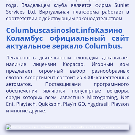
года. Владельцем клуба является фирма Sunlet
Services Ltd. Виртуальная платформа работает в
соответствии с действующим законодательством.
Columbuscasinoslot.infoКазино
Коламбус официальный сайт
актуальное зеркало Columbus.
Легальность деятельности площадки доказывает
наличие лицензии Кюрасао. Игорный дом
предлагает огромный выбор разнообразных
слотов. Ассортимент состоит из 4000 качественных
автоматов. Поставщиками программного
обеспечения являются популярные вендоры,
среди которых всем известные Microgaming, Net
Ent, Playtech, Quickspin, Play’n GO, Yggdrasil, Playson
и многие другие.