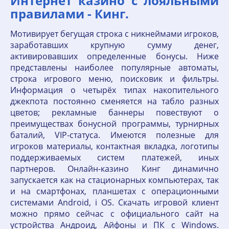
Интернет казино с лояльными
правилами - Кинг.
Мотивирует бегущая строка с никнеймами игроков,
заработавших крупную сумму денег,
активировавших определенные бонусы. Ниже
представлены наиболее популярные автоматы,
строка игрового меню, поисковик и фильтры.
Информация о четырёх типах накопительного
джекпота постоянно сменяется на табло разных
цветов; рекламные баннеры повествуют о
преимуществах бонусной программы, турнирных
баталий, VIP-статуса. Имеются полезные для
игроков материалы, контактная вкладка, логотипы
поддерживаемых систем платежей, иных
партнеров. Онлайн-казино Кинг динамично
запускается как на стационарных компьютерах, так
и на смартфонах, планшетах с операционными
системами Android, i OS. Скачать игровой клиент
можно прямо сейчас с официального сайт на
устройства Андроид, Айфоны и ПК с Windows.