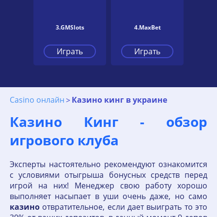
3.GMSlots
4.MaxBet
Играть
Играть
Casino онлайн
Казино кинг в украине
Казино Кинг - обзор
игрового клуба
Эксперты настоятельно рекомендуют ознакомится
с условиями отыгрыша бонусных средств перед
игрой на них! Менеджер свою работу хорошо
выполняет насыпает в уши очень даже, но само
казино
отвратительное, если дает выиграть то это