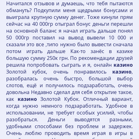
Начитался отзывов и думаешь, что тебя пытаются
обмануть? Подкупили меня щедрыми бонусами и
выиграла крупную сумму денег. Тоже кинули прям
сейчас на 40 000гр отыграл бонус деньги перешли
на основной баланс я начал играть дальше понял
50 000гр поставил на вывод вывели 10 000 и
сказали это все ,типо нужно было вывести сначала
потом играть дальше Как-то занёс в казике
большую сумму 250к грн. По рекомендации друзей
решила попробовать сыграть и я, онлайн
казино
Золотой кубок, очень понравилось
казино
,
разобралась очень быстро, большой выбор
слотов, ещё и получилось подзаработать, очень
довольна Недавно сделал для себя открытие такое,
как
казино
Золотой Кубок. Отличный вариант,
когда нужно немного подзаработать. Удобное в
использовании, не требует особых усилий, чтобы
разобраться. Деньги выводятся разными,
удобными способами без проблем и задержек.
Очень люблю проводить время играя в игры в