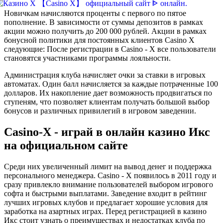
Новичкам начисляются проценты с первого по пятое
пополнение. В зависимости от суммы депозитов в рамках
акции можно получить до 200 000 рублей. Акции в рамках
бонусной политики для постоянных клиентов Casino X
следующие: После регистрации в Casino - X все пользователи
становятся участниками программы лояльности.
Администрация клуба начисляет очки за ставки в игровых
автоматах. Один балл начисляется за каждые потраченные 100
долларов. Их накопление дает возможность продвигаться по
ступеням, что позволяет клиентам получать большой выбор
бонусов и различных привилегий в игровом заведении.
Casino-X - играй в онлайн казино Икс
на официальном сайте
Среди них увеличенный лимит на вывод денег и поддержка
персонального менеджера. Casino - X появилось в 2011 году и
сразу привлекло внимание пользователей выбором игрового
софта и быстрыми выплатами. Заведение входит в рейтинг
лучших игровых клубов и предлагает хорошие условия для
заработка на азартных играх. Перед регистрацией в казино
Икс стоит узнать о преимуществах и недостатках клуба по