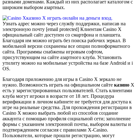
разными доменами. Каждый из них располагает каталогом с
широким выбором азартных.
Узнать адрес можно через службу поддержки, написав на
электронную почту [email protected] Клиентам Casino X
официальный сайт доступен со смартфона и планшета.
Благодаря им можно играть без поиска рабочих зеркал. В
мобильной версии сохранены все опции полноформатного
сайта. Программы снабжены игровым софтом,
присутствующим на сайте азартного клуба. Установить
утилиту можно на мобильные устройства на базе Android и i
OS.
Благодаря приложению для игры в Casino X зеркало не
нужно. Возможность играть на официальном сайте
казино
Х
есть у зарегистрированных пользователей. Стать клиентами
клуба могут игроки в возрасте от 18 лет. Процедура
верификации в личном кабинете не требуется для доступа к
игре на реальные средства. Для прохождения регистрации в
Casino X можно выбрать любой из способов создание
аккаунта с помощью профиля социальной сети; заполнение
формы с указанием электронной почты, выбором валюты и
подтверждением согласия с правилами X-Casino.
Пользователи, которые прошли регистрацию, могут