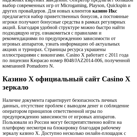
выбор современных игр от Microgaming, Playson, Quickspin и
других провайдеров. Для новых клиентов
казино
Икс
предлагается набор приветственных бонусов, а постоянные
игроки получают бонусные средства в рамках регулярных
акций. Благодаря удобной структуре можно быстро найти
подходящую игру, ознакомиться с правилами и
рекомендациями по предупреждению зависимости от
игровых аппаратов, узнать информацию об актуальных
акциях и турнирах. Страницы ресурса украшены
иллюстрациями с викингами. Casino X работает с 2011 года
по лицензии Кюрасао номер 8048/JAZ2014-006, полученной
компанией Pomadorro N.
Казино Х официальный сайт Casino X
зеркало
Наличие документа гарантирует безопасность личных
данных, отсутствие проблем с выводом денег и соблюдение
оператором принципов ответственной игры по
предупреждению зависимости от игровых аппаратов.
Пользовали из России могут беспрепятственно войти на
платформу несмотря на блокировку благодаря рабочему
зеркалу казино Х. Доступно несколько онлайн-площадок с