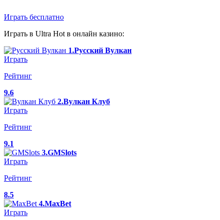
Играть бесплатно
Играть в Ultra Hot в онлайн казино:
1.Русский Вулкан
Играть
Рейтинг
9.6
2.Вулкан Клуб
Играть
Рейтинг
9.1
3.GMSlots
Играть
Рейтинг
8.5
4.MaxBet
Играть