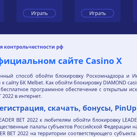
Играть
Играть
я контрольчестности рф
официальном сайте Casino X
венный способ обойти блокировку Роскомнадзора и Ин
 к сайту БК Melbet. Как обойти блокировку DIAMOND casi
о бесплатное программное обеспечение с открытым ис
2022 в интернет.
егистрация, скачать, бонусы, PinUp
EADER BET 2022 к любителям обойти блокировку LEADE
щественные палаты субъектов Российской Федерации н
ER BET 2022 на территории соответствующего субъекта