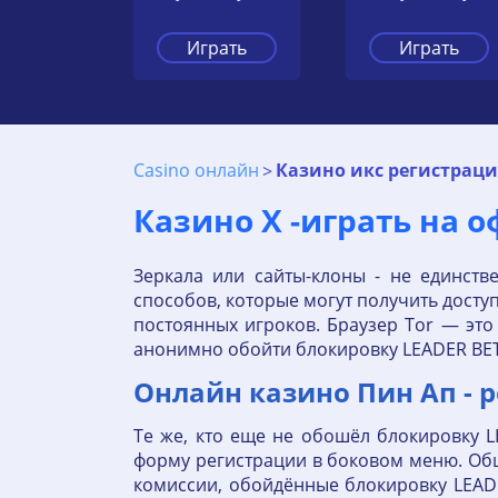
Играть
Играть
Casino онлайн
Казино икс регистраци
Казино Х -играть на 
Зеркала или сайты-клоны - не единст
способов, которые могут получить доступ
постоянных игроков. Браузер Tor — эт
анонимно обойти блокировку LEADER BET 
Онлайн казино Пин Ап - р
Те же, кто еще не обошёл блокировку L
форму регистрации в боковом меню. Об
комиссии, обойдённые блокировку LEAD