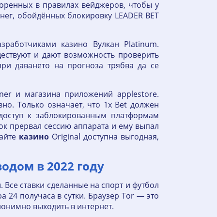
воренных в правилах вейджеров, чтобы у
нег, обойдённых блокировку LEADER BET
зработчиками казино Вулкан Platinum.
ществуют и дают возможность проверить
при даването на прогноза трябва да се
er и магазина приложений applestore.
но. Только означает, что 1x Bet должен
 доступ к заблокированным платформам
ок прервал сессию аппарата и ему выпал
сайте
казино
Original доступна выгодная,
одом в 2022 году
 Все ставки сделанные на спорт и футбол
 24 получаса в сутки. Браузер Tor — это
онимно выходить в интернет.