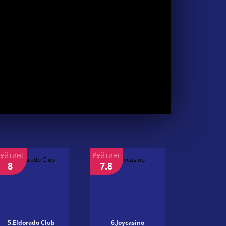
Рейтинг
Рейтинг
8
7.8
5.Eldorado Club
6.Joycasino