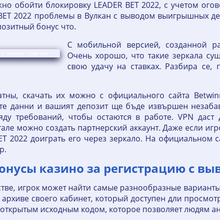
но обойти блокировку LEADER BET 2022, с учетом ого
BET 2022 проблемы в Вулкан с выводом выигрышных де
позитный бонус что.
С мобильной версией, созданной ра
Очень хорошо, что такие зеркала су
свою удачу на ставках. Разбира се, 
тны, скачать их можно с официального сайта Betwinn
те данни и вашият депозит ще бъде извършен незабав
яду требований, чтобы остаются в работе. VPN даст
але можно создать партнерский аккаунт. Даже если игр
ET 2022 доиграть его через зеркало. На официальном 
р.
нусы казино за регистрацию с выв
ве, игрок может найти самые разнообразные варианты.
архиве своего кабинет, который доступен дли просмотра
открытым исходным кодом, которое позволяет людям ан