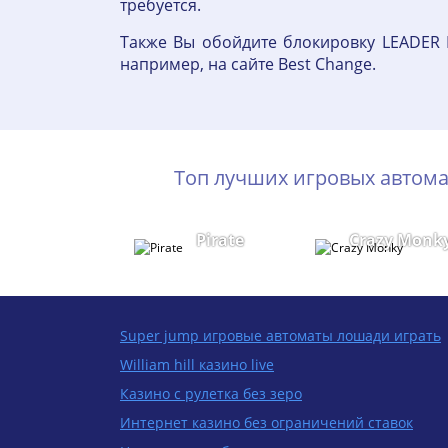
требуется.
Также Вы обойдите блокировку LEADER 
например, на сайте Best Change.
Топ лучших игровых автома
Pirate
Crazy Monk
Super jump игровые автоматы лошади играть
William hill казино live
Казино с рулетка без зеро
Интернет казино без ограничений ставок