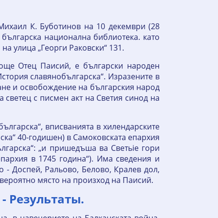
ихаил К. Буботинов на 10 декември (28
е българска национална библиотека. като
на улица „Георги Раковски“ 131.
още Отец Паисий, e български народен
„История славянобългарска“. Изразените в
ане и освобождение на българския народ
 светец с писмен акт на Светия синод на
ългарска“, вписванията в хилендарските
рска“ 40-годишен) в Самоковската епархия
лгарска“: „и пришедъша ва Светьiе гори
епархия в 1745 година“). Има сведения и
 - Доспей, Ральово, Белово, Кралев дол,
вероятно място на произход на Паисий.
- Результаты.