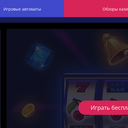
Игровые автоматы
Обзоры каз
Играть беспл