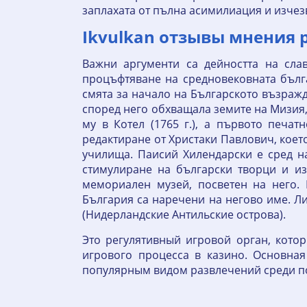
заплахата от пълна асимилиация и изчез
Ikvulkan отзывы мнения 
Важни аргументи са дейността на сла
процъфтяване на средновековната бълга
смята за начало на Българското възражд
според него обхващала земите на Мизия
му в Котел (1765 г.), а първото печат
редактиране от Христаки Павлович, коет
училища. Паисий Хилендарски е сред н
стимулиране на български творци и из
мемориален музей, посветен на него. 
България са наречени на негово име. Л
(Нидерландские Антильские острова).
Это регулятивный игровой орган, кото
игрового процесса в казино. Основная
популярным видом развлечений среди п