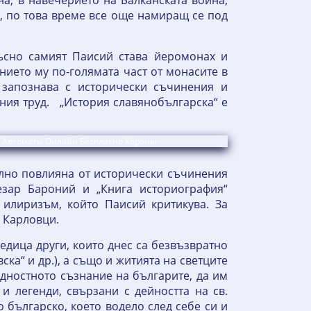
на, в навечерието на Балканската война,
, по това време все още намиращ се под
ъсно самият Паисий става йеромонах и
нието му по-голямата част от монасите в
 запознава с исторически съчинения и
вния труд. „История славянобългарска“ е
елно повлияна от исторически съчинения
езар Бароний и „Книга историография“
илиризъм, който Паисий критикува. За
 Карловци.
дица други, които днес са безвъзвратно
ка“ и др.), а също и житията на светците
одностното съзнание на българите, да им
и легенди, свързани с дейността на св.
българско, което водело след себе си и