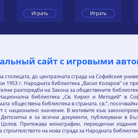
Играть
Играть
альный сайт с игровыми авто
а столицата, до централната сграда на Софийския униве
ри 1953 г. Народната библиотека „Васил Коларов“ се п
телни разпоредби на Закона за обществените библиотеки,
ационална библиотека „Св. Кирил и Методий“ в Софи
ата обществена библиотека в страната. св.“, посочвайки
тут с национално значение. В мотивите към законопроек
Депозитна е за всички документи, публикувани в Бъл
 Цолов. Притежава монографии, периодични издания 
ва строителството на нова сграда за Народната библиоте