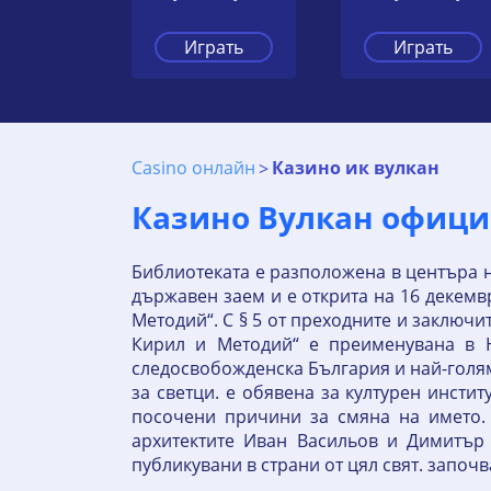
Играть
Играть
Casino онлайн
Казино ик вулкан
Казино Вулкан офици
Библиотеката е разположена в центъра н
държавен заем и е открита на 16 декемв
Методий“. С § 5 от преходните и заключи
Кирил и Методий“ е преименувана в Н
следосвобожденска България и най-голям
за светци. е обявена за културен инсти
посочени причини за смяна на името. 
архитектите Иван Васильов и Димитър
публикувани в страни от цял свят. започ