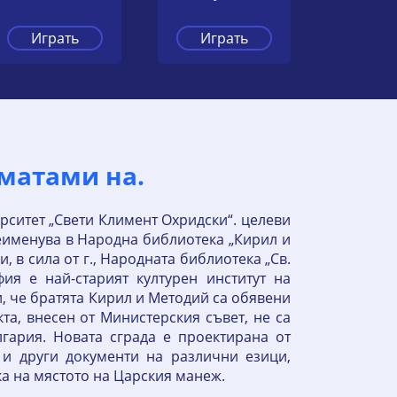
Играть
Играть
матами на.
рситет „Свети Климент Охридски“. целеви
реименува в Народна библиотека „Кирил и
 в сила от г., Народната библиотека „Св.
я е най-старият културен институт на
, че братята Кирил и Методий са обявени
та, внесен от Министерския съвет, не са
гария. Новата сграда е проектирана от
и други документи на различни езици,
ка на мястото на Царския манеж.