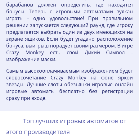
барабанов должен определить, где находятся
бонусы. Теперь с игровыми автоматами вулкан
играть – одно удовольствие! При правильном
решении запускается следующий раунд, где игроку
предлагается выбрать один из двух имеющихся на
экране ящиков. Если будет угадано расположение
бонуса, выигрыш порадует своим размером. В игре
Crazy Monkey есть свой Дикий Символ -
изображение маски.
Самым высокооплачиваемым изображением будет
словосочетание Crazy Monkey на фоне яркой
звезды. Лучшие слоты обезьянки игровые онлайн
игровые автоматы бесплатно без регистрации
сразу при входе.
Топ лучших игровых автоматов от
этого производителя