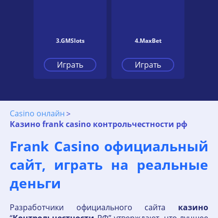
3.GMSlots
4.MaxBet
Играть
Играть
Casino онлайн
Казино frank casino контрольчестности рф
Frank Casino официальный
сайт, играть на реальные
деньги
Разработчики официального сайта
казино