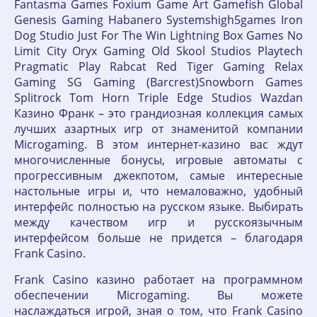
Fantasma Games Foxium Game Art Gamefish Global
Genesis Gaming Habanero Systemshigh5games Iron
Dog Studio Just For The Win Lightning Box Games No
Limit City Oryx Gaming Old Skool Studios Playtech
Pragmatic Play Rabcat Red Tiger Gaming Relax
Gaming SG Gaming (Barcrest)Snowborn Games
Splitrock Tom Horn Triple Edge Studios Wazdan
Казино Франк – это грандиозная коллекция самых
лучших азартных игр от знаменитой компании
Microgaming. В этом интернет-казино вас ждут
многочисленные бонусы, игровые автоматы с
прогрессивным джекпотом, самые интересные
настольные игры и, что немаловажно, удобный
интерфейс полностью на русском языке. Выбирать
между качеством игр и русскоязычным
интерфейсом больше не придется – благодаря
Frank Casino.
Frank Casino казино работает на программном
обеспечении Microgaming. Вы можете
наслаждаться игрой, зная о том, что Frank Casino