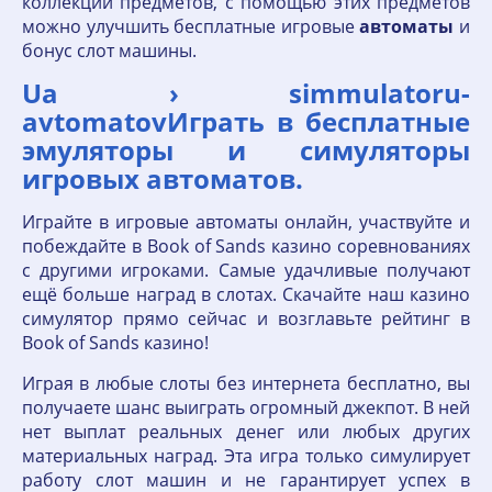
коллекции предметов, с помощью этих предметов
можно улучшить бесплатные игровые
автоматы
и
бонус слот машины.
Ua › simmulatoru-
avtomatovИграть в бесплатные
эмуляторы и симуляторы
игровых автоматов.
Играйте в игровые автоматы онлайн, участвуйте и
побеждайте в Book of Sands казино соревнованиях
с другими игроками. Самые удачливые получают
ещё больше наград в слотах. Скачайте наш казино
симулятор прямо сейчас и возглавьте рейтинг в
Book of Sands казино!
Играя в любые слоты без интернета бесплатно, вы
получаете шанс выиграть огромный джекпот. В ней
нет выплат реальных денег или любых других
материальных наград. Эта игра только симулирует
работу слот машин и не гарантирует успех в