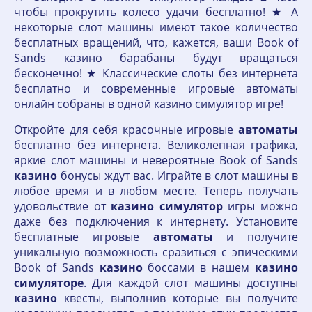
чтобы прокрутить колесо удачи бесплатно! ★ А
некоторые слот машины имеют такое количество
бесплатных вращений, что, кажется, ваши Book of
Sands казино барабаны будут вращаться
бесконечно! ★ Классические слоты без интернета
бесплатно и современные игровые автоматы
онлайн собраны в одной казино симулятор игре!
Откройте для себя красочные игровые
автоматы
бесплатно без интернета. Великолепная графика,
яркие слот машины и невероятные Book of Sands
казино
бонусы ждут вас. Играйте в слот машины в
любое время и в любом месте. Теперь получать
удовольствие от
казино
симулятор
игры можно
даже без подключения к интернету. Установите
бесплатные игровые
автоматы
и получите
уникальную возможность сразиться с эпическими
Book of Sands
казино
боссами в нашем
казино
симуляторе
. Для каждой слот машины доступны
казино
квесты, выполнив которые вы получите