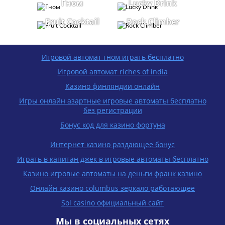
Гном
Lucky Drink
Fruit Cocktail
Rock Climber
Игровой автомат гном играть бесплатно
Игровой автомат riches of india
Казино финляндии онлайн
Игры онлайн азартные игровые автоматы бесплатно
без регистрации
Бонус код для казино фортуна
Интернет казино раздающее бонус
Играть в капитан джек в игровые автоматы бесплатно
Казино игровые автоматы на деньги франк казино
Онлайн казино columbus зеркало работающее
Sol casino официальный сайт
Мы в социальных сетях