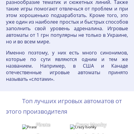
разнообразие тематик и сюжетных линий. Также
такие игры помогают отвлечься от проблем и при
этом хорошенько подзаработать. Кроме того, это
уже один из наиболее простых и быстрых способов
заполнить свой уровень адреналина. Игровые
автоматы от 1 грн популярны не только в Украине,
но и во всем мире.
Именно поэтому, у них есть много синонимов,
которые по сути являются одним и тем же
названием. Например, в США и Канаде
отечественные игровые автоматы принято
называть «слотами».
Топ лучших игровых автоматов от
этого производителя
Pirate
Crazy Monky