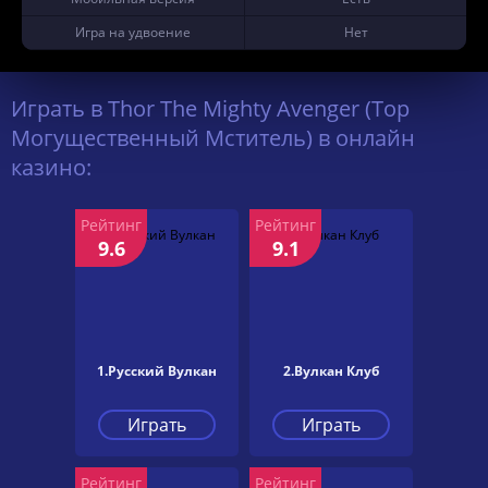
Игра на удвоение
Нет
Играть в Thor The Mighty Avenger (Тор
Могущественный Мститель) в онлайн
казино:
Рейтинг
Рейтинг
9.6
9.1
1.Русский Вулкан
2.Вулкан Клуб
Играть
Играть
Рейтинг
Рейтинг