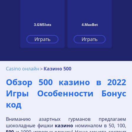
3.GMSlots
4.MaxBet
Играть
Играть
Casino онлайн
Казино 500
Обзор 500 казино в 2022
Игры Особенности Бонус
код
Вниманию азартных гурманов предлагаем
шоколадные фишки
казино
номиналом в 50, 100,