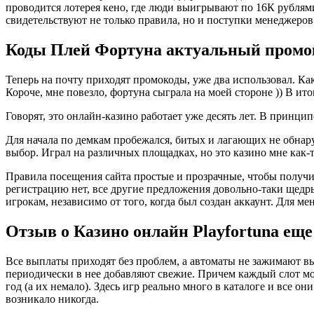
проводится лотерея кено, где люди выигрывают по 16К рублями.
свидетельствуют не только правила, но и поступки менеджеров
Коды Плей Фортуна актуальный промоко
Теперь на почту приходят промокоды, уже два использовал. Ка
Короче, мне повезло, фортуна сыграла на моей стороне )) В и
Говорят, это онлайн-казино работает уже десять лет. В принц
Для начала по демкам пробежался, битых и лагающих не обнару
выбор. Играл на различных площадках, но это казино мне как-
Правила посещения сайта простые и прозрачные, чтобы получит
регистрацию нет, все другие предложения довольно-таки щедр
игрокам, независимо от того, когда был создан аккаунт. Для м
Отзыв о Казино онлайн Playfortuna ещ
Все выплаты приходят без проблем, а автоматы не зажимают в
периодически в нее добавляют свежие. Причем каждый слот можн
год (а их немало). Здесь игр реально много в каталоге и все 
возникало никогда.