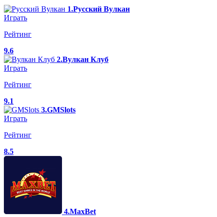
1.Русский Вулкан
Играть
Рейтинг
9.6
2.Вулкан Клуб
Играть
Рейтинг
9.1
3.GMSlots
Играть
Рейтинг
8.5
4.MaxBet