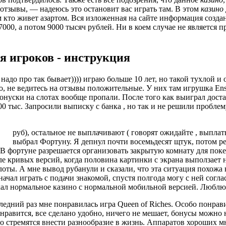
отзывы, — надеюсь это остановит вас играть там. В этом
казино
ем кто живет азартом. Вся изложенная на сайте информация созд
 7000, а потом 9000 тысяч рублей. Ни в коем случае не являетс
я игроков - инструкция
адо про так бывает)))) играю больше 10 лет, но такой тухлой и
, не ведитесь на отзывы положительные. У них там игрушка Ensh
онуски на слотах вообще пропали. После того как выиграл достат
00 тыс. Запросили выписку с банка , но так и не решили пробле
руб), остальное не выплачивают ( говорят ожидайте , выпла
выбрал Фортуну. Я депнул почти восемьдесят щтук, потом р
 фортуне разрешается организовать закрытую комнату для покера
ле кривых версий, когда половина картинки с экрана выползает 
оты. А мне вывод рубанули и сказали, что эта ситуация похожа 
начал играть с подачи знакомой, спустя полгода могу с ней сог
кал нормальное казино с нормальной мобильной версией. Люблю 
ледний раз мне понравилась игра Queen of Riches. Особо понра
равится, все сделано удобно, ничего не мешает, бонусы можно не
о стремятся внести разнообразие в жизнь. Аппаратов хороших мн