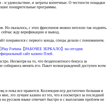
и - и удовольствие, и затраты копеечные. О честности пощадки
рошие поощрительные программы.
в. Но оказалось, с этих фриспинов можно неплохо так поднять.
о, сейчас жду верификацию и вывод.
Сайт понравился с первого захода, спецы делали с пониманием.
тро. Несмотря на то, что бездепозитного бонуса за
не собираюсь менять его. Пакет вознаграждений доступен всем
ц и пока все нравится. Коллекция игр достаточно большая и
мне, это лучшее казино из тех, что я посмотрел за последний
ка на русском языке отвечает быстро и с выплатами проблем не