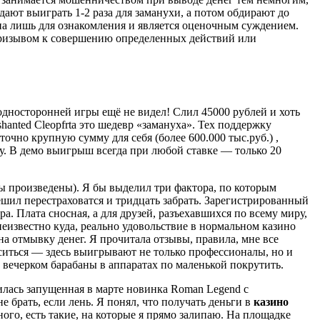
дают выиграть 1-2 раза для заманухи, а потом обдирают до
ана лишь для ознакомления и является оценочным суждением.
я призывом к совершению определенных действий или
 односторонней игры ещё не видел! Слил 45000 рублей и хоть
anted Cleopfrta это шедевр «замануха». Тех поддержку
очно крупную сумму для себя (более 600.000 тыс.руб.) ,
му. В демо выигрыш всегда при любой ставке — только 20
ты произведены). Я бы выделил три фактора, по которым
ешил перестраховатся и тридцать забрать. Зарегистрированный
. Плата сносная, а для друзей, разъехавшихся по всему миру,
неизвестно куда, реально удовольствие в нормальном казино
на отмывку денег. Я прочитала отзывы, правила, мне все
ласиться — здесь выигрывают не только профессионалы, но и
вечерком барабаны в аппаратах по маленькой покрутить.
вилась запущенная в марте новинка Roman Legend с
 брать, если лень. Я понял, что получать деньги в
казино
ого, есть такие, на которые я прямо залипаю. На площадке