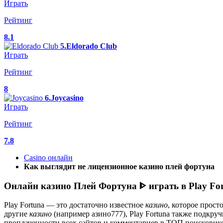
Играть
Рейтинг
8.1
5.Eldorado Club
Играть
Рейтинг
8
6.Joycasino
Играть
Рейтинг
7.8
Casino онлайн
Как выглядит не лицензионное казино плей фортуна
Онлайн казино Плей Фортуна ᐈ играть в Play For
Play Fortuna — это достаточно известное
казино
, которое прос
другие
казино
(например азино777), Play Fortuna также подкру
проплаченности всех сайтов и комментариев в ТОП поисковико