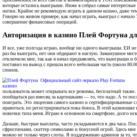
которые остались выигрыше. Ниже я собрал самые интересные 
нитки. Крайне не рекомендую играть в данном
казино
, даже т
Говорю на живом примере, как начал играть, выиграл с начало
совершение финансовых операций.
Авторизация в казино Плей Фортуна дл
И все, уже полгода играю, вообще ни одного выигрыша. ЕИ не н
раз бы выиграть, нет они обдирают в наглую. Заманушное место
отключили мне, так как я начал предъявлять, что выигрыши и б
поставил на вывод с пришла всего небольшая часть (около 80.0
спинов.
пользователь может открывать все режимы, бесплатный также. В
пообщаться раз вмесяц за картишками — то, что надо. А то пос
поиграть. Это лицензия самого казино и сертифицированные сл
нравиться, но регистрироваться пока боюсь. В этой казиношке 
новички типа меня. Играю в основном на смартфоне, долго ис
Дальше, быстрые выплаты, часто укладываются в два часа. Пос
сфриспинами, скаттер символами и бонусной игрой. Здесь мне н
можно не только через слоты. Я поддерживаю админов за то, чт