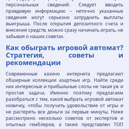
персональных сведений. Следует вводить
правдивую информацию – неточно указанные
сведения могут серьезно затруднить выплаты
выигрыша. После открытия депозитного счета и
внесения средств, можно сразу начинать играть, не
забывая о наших советах.
Как обыграть игровой автомат?
Стратегия, советы и
рекомендации
Современные казино интернета предлагают
обширные коллекции азартных игр. Найти среди
них интересные и прибыльные слоты не такая уж и
простая задача. Именно поэтому предлагаем
разобраться с тем, какой выбрать игровой автомат
новичку, чтобы получить удовольствие от игры и
не растерять все деньги за первые минуты. Ниже
рассмотрено несколько советов от экспертов и
опытных гемблеров, а также представлен ТОП