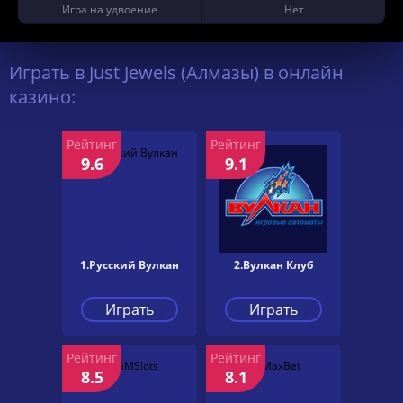
Игра на удвоение
Нет
Играть в Just Jewels (Алмазы) в онлайн
казино:
Рейтинг
Рейтинг
9.6
9.1
1.Русский Вулкан
2.Вулкан Клуб
Играть
Играть
Рейтинг
Рейтинг
8.5
8.1