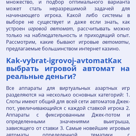
множество, и подбор оптимального варианта
может стать неразрешимой задачей для
начинающего игрока. Какой либо системы в
выборе не существует и даже если знать, как
устроен
игровой
автомат
, рассчитывать можно
только на наблюдательность и приходящий опыт.
Рассмотрим, какие бывают игровые
автоматы
,
предлагаемые большинством интернет казино.
Kak-vybrat-igrovoj-avtomatКак
выбрать игровой автомат на
реальные деньги?
Все аппараты для виртуальных азартных игр
разделяются на несколько основных категорий: 1.
Слоты имеют общий для всей сети автоматов Джек-
пот, увеличивающийся с каждой ставкой игрока 2.
Аппараты с фиксированным Джек-потом и
определенными значениями выигрыша,
зависящего от ставки 3. Самые новейшие игровые
автоматы определенной тематики, с