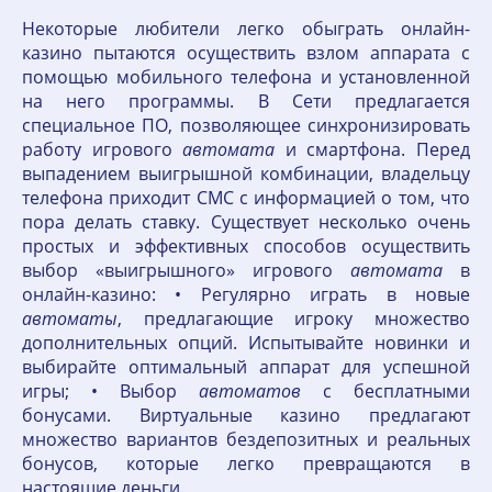
Некоторые любители легко обыграть онлайн-
казино пытаются осуществить взлом аппарата с
помощью мобильного телефона и установленной
на него программы. В Сети предлагается
специальное ПО, позволяющее синхронизировать
работу игрового
автомата
и смартфона. Перед
выпадением выигрышной комбинации, владельцу
телефона приходит СМС с информацией о том, что
пора делать ставку. Существует несколько очень
простых и эффективных способов осуществить
выбор «выигрышного» игрового
автомата
в
онлайн-казино: • Регулярно играть в новые
автоматы
, предлагающие игроку множество
дополнительных опций. Испытывайте новинки и
выбирайте оптимальный аппарат для успешной
игры; • Выбор
автоматов
с бесплатными
бонусами. Виртуальные казино предлагают
множество вариантов бездепозитных и реальных
бонусов, которые легко превращаются в
настоящие деньги.