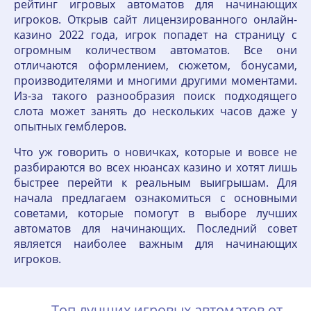
рейтинг игровых автоматов для начинающих
игроков. Открыв сайт лицензированного онлайн-
казино 2022 года, игрок попадет на страницу с
огромным количеством автоматов. Все они
отличаются оформлением, сюжетом, бонусами,
производителями и многими другими моментами.
Из-за такого разнообразия поиск подходящего
слота может занять до нескольких часов даже у
опытных гемблеров.
Что уж говорить о новичках, которые и вовсе не
разбираются во всех нюансах казино и хотят лишь
быстрее перейти к реальным выигрышам. Для
начала предлагаем ознакомиться с основными
советами, которые помогут в выборе лучших
автоматов для начинающих. Последний совет
является наиболее важным для начинающих
игроков.
Топ лучших игровых автоматов от