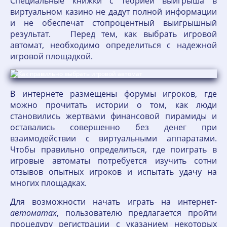
Специальные книжки с теорией выигрыша в
виртуальном казино не дадут полной информации
и не обеспечат стопроцентный выигрышный
результат. Перед тем, как выбрать игровой
автомат, необходимо определиться с надежной
игровой площадкой.
В интернете размещены форумы игроков, где
можно прочитать истории о том, как люди
становились жертвами финансовой пирамиды и
оставались совершенно без денег при
взаимодействии с виртуальными аппаратами.
Чтобы правильно определиться, где поиграть в
игровые автоматы потребуется изучить сотни
отзывов опытных игроков и испытать удачу на
многих площадках.
Для возможности начать играть на интернет-
автоматах
, пользователю предлагается пройти
процедуру регистрации с указанием некоторых