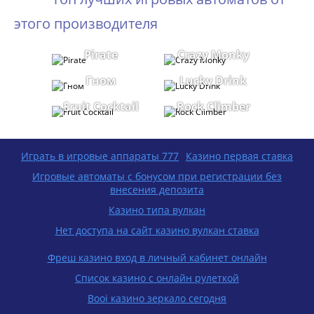
этого производителя
Pirate
Crazy Monky
Гном
Lucky Drink
Fruit Cocktail
Rock Climber
Играть в игровые аппараты 777
Казино первая ставка
Игровые автоматы с бонусом при регистрации без
внесения депозита
Казино типа вулкан
Нет доступа на сайт казино вулкан ставка
Фреш казино вход в личный кабинет онлайн
Список казино с онлайн рулеткой
Booi казино зеркало сегодня