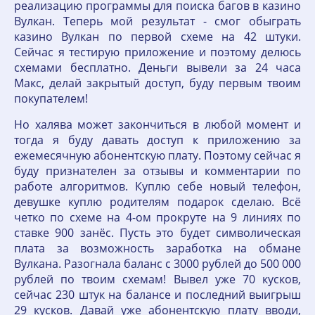
реализацию программы для поиска багов в казино
Вулкан. Теперь мой результат - смог обыграть
казино Вулкан по первой схеме на 42 штуки.
Сейчас я тестирую приложение и поэтому делюсь
схемами бесплатно. Деньги вывели за 24 часа
Макс, делай закрытый доступ, буду первым твоим
покупателем!
Но халява может закончиться в любой момент и
тогда я буду давать доступ к приложению за
ежемесячную абонентскую плату. Поэтому сейчас я
буду признателен за отзывы и комментарии по
работе алгоритмов. Куплю себе новый телефон,
девушке куплю родителям подарок сделаю. Всё
четко по схеме на 4-ом прокруте на 9 линиях по
ставке 900 занёс. Пусть это будет символическая
плата за возможность заработка на обмане
Вулкана. Разогнала баланс с 3000 рублей до 500 000
рублей по твоим схемам! Вывел уже 70 кусков,
сейчас 230 штук на балансе и последний выигрыш
29 кусков. Давай уже абонентскую плату вводи,