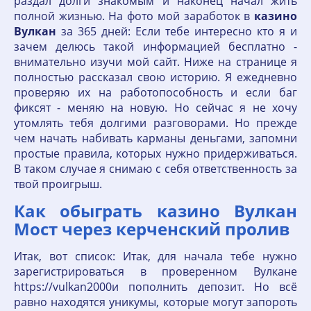
раздал долги знакомым и наконец начал жить
полной жизнью. На фото мой заработок в
казино
Вулкан
за 365 дней: Если тебе интересно кто я и
зачем делюсь такой информацией бесплатно -
внимательно изучи мой сайт. Ниже на странице я
полностью рассказал свою историю. Я ежедневно
проверяю их на работопособность и если баг
фиксят - меняю на новую. Но сейчас я не хочу
утомлять тебя долгими разговорами. Но прежде
чем начать набивать карманы деньгами, запомни
простые правила, которых нужно придерживаться.
В таком случае я снимаю с себя ответственность за
твой проигрыш.
Как обыграть казино Вулкан
Мост через керченский пролив
Итак, вот список: Итак, для начала тебе нужно
зарегистрироваться в проверенном Вулкане
https://vulkan2000и пополнить депозит. Но всё
равно находятся уникумы, которые могут запороть