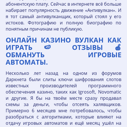
абонентскую плату. Сейчас в интернете всё больше
набирает популярность движение «Антивулкан». И
я тот самый антивулканщик, который стоял у его
истоков. Фотографию и полную биографию по
понятным причинам не публикую.
ОНЛАЙН КАЗИНО ВУЛКАН КАК
ИГРАТЬ 🍉 ОТЗЫВЫ 🍎
ОБМАНУТЬ ИГРОВЫЕ
АВТОМАТЫ.
Несколько лет назад на одном из форумов
Даркнета были слиты ключи шифрования слотов
известных производителей программного
обеспечения казино, таких как Igrosoft, Novomatic
и другие. Я бы на твоём месте сразу продавал
схемы за деньги, чтобы отсеять халявщиков.
Примерно 6 месяцев мне потребовалось, чтобы
разобраться с алгоритмами, которые влияют на
отдачу игровых автоматов и ещё месяц ушёл на