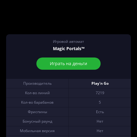
Игровой автомат
Magic Portals™
Играть на деньги
Производитель
Play'n Go
Кол-во линий
7219
Кол-во барабанов
5
Фриспины
Есть
Бонусный раунд
Нет
Мобильная версия
Нет