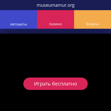
museumamur.org
Казино
Бонусы
Автоматы
Играть бесплатно