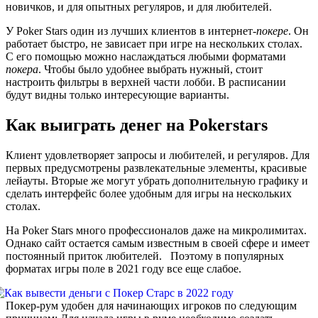
новичков, и для опытных регуляров, и для любителей.
У Poker Stars один из лучших клиентов в интернет-
покере
. Он
работает быстро, не зависает при игре на нескольких столах.
С его помощью можно наслаждаться любыми форматами
покера
. Чтобы было удобнее выбрать нужный, стоит
настроить фильтры в верхней части лобби. В расписании
будут видны только интересующие варианты.
Как выиграть денег на Pokerstars
Клиент удовлетворяет запросы и любителей, и регуляров. Для
первых предусмотрены развлекательные элементы, красивые
лейауты. Вторые же могут убрать дополнительную графику и
сделать интерфейс более удобным для игры на нескольких
столах.
На Poker Stars много профессионалов даже на микролимитах.
Однако сайт остается самым известным в своей сфере и имеет
постоянный приток любителей. Поэтому в популярных
форматах игры поле в 2021 году все еще слабое.
Покер-рум удобен для начинающих игроков по следующим