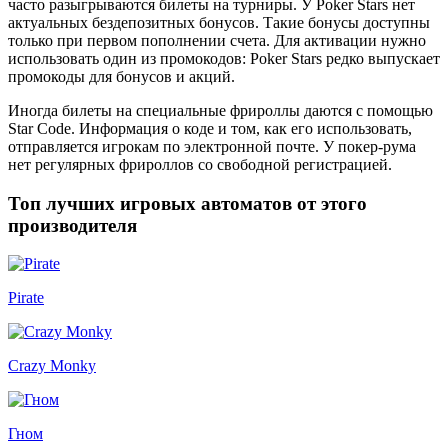
часто разыгрываются билеты на турниры. У Poker Stars нет
актуальных бездепозитных бонусов. Такие бонусы доступны
только при первом пополнении счета. Для активации нужно
использовать один из промокодов: Poker Stars редко выпускает
промокоды для бонусов и акций.
Иногда билеты на специальные фрироллы даются с помощью
Star Code. Информация о коде и том, как его использовать,
отправляется игрокам по электронной почте. У покер-рума
нет регулярных фрироллов со свободной регистрацией.
Топ лучших игровых автоматов от этого
производителя
Pirate
Crazy Monky
Гном