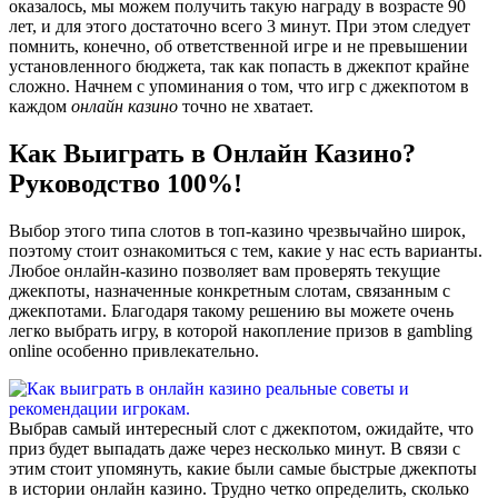
оказалось, мы можем получить такую награду в возрасте 90
лет, и для этого достаточно всего 3 минут. При этом следует
помнить, конечно, об ответственной игре и не превышении
установленного бюджета, так как попасть в джекпот крайне
сложно. Начнем с упоминания о том, что игр с джекпотом в
каждом
онлайн
казино
точно не хватает.
Как Выиграть в Онлайн Казино?
Руководство 100%!
Выбор этого типа слотов в топ-казино чрезвычайно широк,
поэтому стоит ознакомиться с тем, какие у нас есть варианты.
Любое онлайн-казино позволяет вам проверять текущие
джекпоты, назначенные конкретным слотам, связанным с
джекпотами. Благодаря такому решению вы можете очень
легко выбрать игру, в которой накопление призов в gambling
online особенно привлекательно.
Выбрав самый интересный слот с джекпотом, ожидайте, что
приз будет выпадать даже через несколько минут. В связи с
этим стоит упомянуть, какие были самые быстрые джекпоты
в истории онлайн казино. Трудно четко определить, сколько