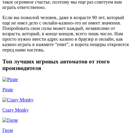
такое огромное счастье, поэтому мы еще раз советуем вам
играть ответственно.
Если вы пожилой человек, даже в возрасте 90 лет, который
еще не имел дело с онлайн-казино-это не имеет значения.
Попробовать свои силы может каждый, независимо от
возраста, который, в конце концов, всего лишь число. Нам
просто нужно ввести адрес казино в браузер и онлайн, как
казино играть в нажмите “enter”, и ворота пещеры откроются
перед нами настежь.
Топ лучших игровых автоматов от этого
производителя
Pirate
Crazy Monky
Гном