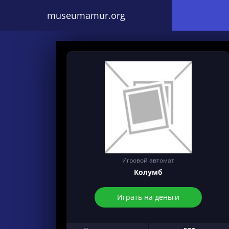
museumamur.org
Игровой автомат
Колумб
Играть на деньги