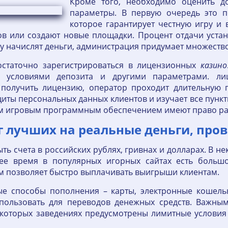
Кроме того, необходимо оценить до
параметры. В первую очередь это п
которое гарантирует честную игру и 
в или создают новые площадки. Процент отдачи устан
у начислят деньги, администрация придумает множество
остаточно зарегистрироваться в лицензионных
казино
с условиями депозита и другими параметрами. л
получить лицензию, оператор проходит длительную 
иты персональных данных клиентов и изучает все пунк
 игровым программным обеспечением имеют право рабо
 лучших на реальные деньги, пров
ть счета в российских рублях, гривнах и долларах. В н
щее время в популярных игорных сайтах есть большо
м позволяет быстро выплачивать выигрыши клиентам.
е способы пополнения – карты, электронные кошель
пользовать для переводов денежных средств. Важным
которых заведениях предусмотрены лимитные условия 