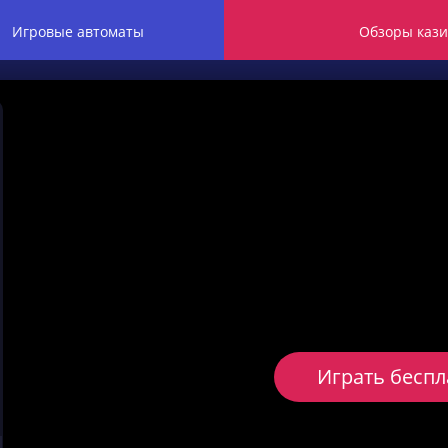
Игровые автоматы
Обзоры каз
Играть беспл