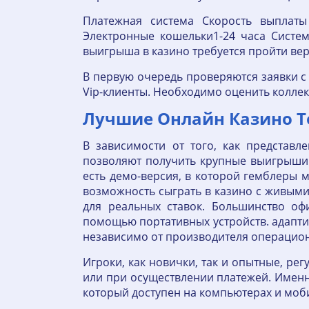
Платежная система Скорость выплаты
Электронные кошельки1-24 часа Систе
выигрыша в казино требуется пройти вер
В первую очередь проверяются заявки 
Vip-клиенты. Необходимо оценить коллек
Лучшие Онлайн Казино То
В зависимости от того, как представ
позволяют получить крупные выигрыши.
есть демо-версия, в которой гемблеры 
возможность сыграть в казино с живыми 
для реальных ставок. Большинство оф
помощью портативных устройств. адапти
независимо от производителя операцио
Игроки, как новички, так и опытные, р
или при осуществлении платежей. Именн
который доступен на компьютерах и моб