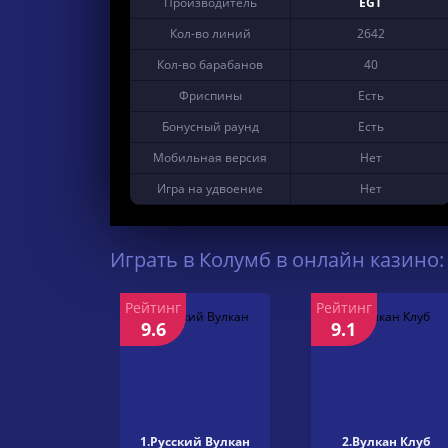
Производитель
EGT
Кол-во линий
2642
Кол-во барабанов
40
Фриспины
Есть
Бонусный раунд
Есть
Мобильная версия
Нет
Игра на удвоение
Нет
Играть в Колумб в онлайн казино:
Рейтинг
Рейтинг
9.6
9.1
1.Русский Вулкан
2.Вулкан Клуб