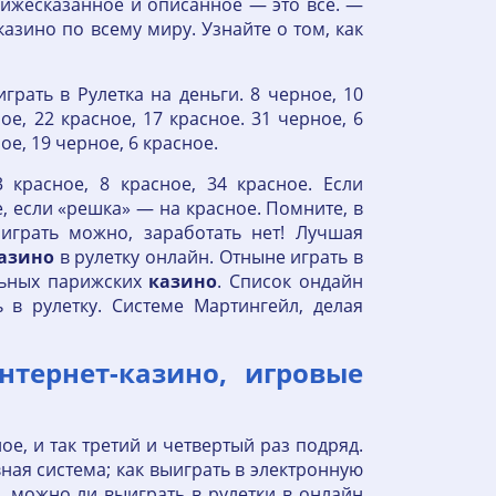
 нижесказанное и описанное — это все. —
азино по всему миру. Узнайте о том, как
рать в Рулетка на деньги. 8 черное, 10
ое, 22 красное, 17 красное. 31 черное, 6
ое, 19 черное, 6 красное.
 красное, 8 красное, 34 красное. Если
е, если «решка» — на красное. Помните, в
играть можно, заработать нет! Лучшая
азино
в рулетку онлайн. Отныне играть в
льных парижских
казино
. Список ондайн
 в рулетку. Системе Мартингейл, делая
тернет-казино, игровые
ое, и так третий и четвертый раз подряд.
вная система; как выиграть в электронную
о, можно ли выиграть в рулетки в онлайн