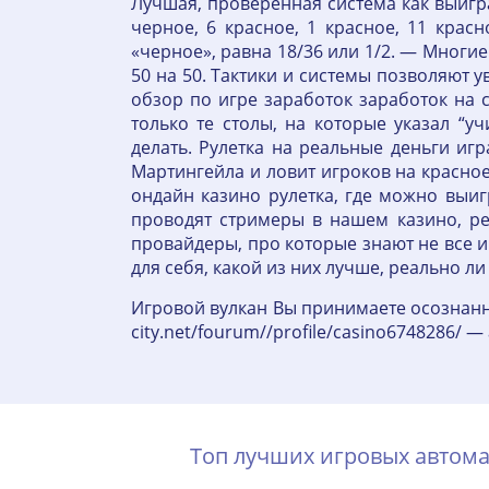
Лучшая, проверенная система как выигра
черное, 6 красное, 1 красное, 11 красн
«черное», равна 18/36 или 1/2. — Многи
50 на 50. Тактики и системы позволяют у
обзор по игре заработок заработок на
только те столы, на которые указал “у
делать. Рулетка на реальные деньги игр
Мартингейла и ловит игроков на красное
ондайн казино рулетка, где можно выиг
проводят стримеры в нашем казино, ре
провайдеры, про которые знают не все и
для себя, какой из них лучше, реально л
Игровой вулкан Вы принимаете осознанно
city.net/fourum//profile/casino6748286/
Топ лучших игровых автома