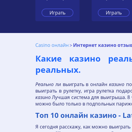
Играть
Играть
Casino онлайн
Интернет казино отзы
Какие казино реа
реальных.
Реально
ли выиграть в онлайн
казино
по
выиграть в рулетку, игра рулетка пода
казино
Лучшая система для выигрыша. 8 че
можно было только в подпольных париж
Топ 10 онлайн казино - L
Я сегодня расскажу, как можно выиграть 