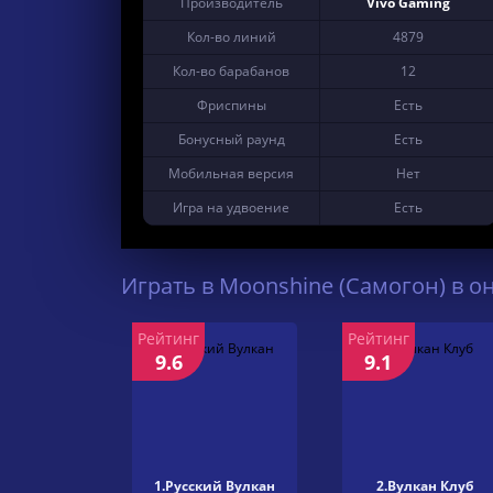
Производитель
Vivo Gaming
Кол-во линий
4879
Кол-во барабанов
12
Фриспины
Есть
Бонусный раунд
Есть
Мобильная версия
Нет
Игра на удвоение
Есть
Играть в Moonshine (Самогон) в о
Рейтинг
Рейтинг
9.6
9.1
1.Русский Вулкан
2.Вулкан Клуб