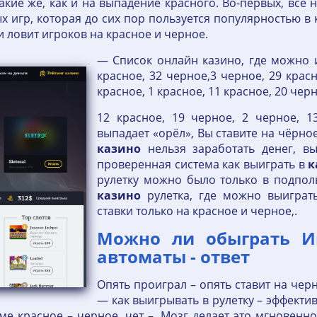
кие же, как и на выпадение красного. Во-первых, все
х игр, которая до сих пор пользуется популярностью в к
 ловит игроков на красное и черное.
— Список онлайн казино, где можно иг
красное, 32 черное,3 черное, 29 красн
красное, 1 красное, 11 красное, 20 черн
12 красное, 19 черное, 2 черное, 13
выпадает «орёл», Вы ставите на чёрно
казино
нельзя заработать денег, вы
проверенная система как выиграть в
к
рулетку можно было только в подпо
казино
рулетка, где можно выиграть
ставки только на красное и черное,.
Можно ли обыграть Ин
автоматы - ответ
Опять проиграл – опять ставит на черн
— как выигрывать в рулетку – эффекти
теме красное – черное, чет –. Мозг делает это мгновенн