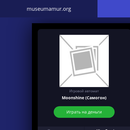
museumamur.org
Игровой автомат
Moonshine (Самогон)
Играть на деньги