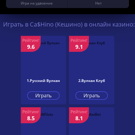
Игра на удвоение
Нет
Играть в Ca$Hino (Кешино) в онлайн казино:
Рейтинг
Рейтинг
9.6
9.1
1.Русский Вулкан
2.Вулкан Клуб
Играть
Играть
Рейтинг
Рейтинг
8.5
8.1