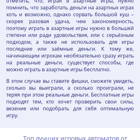
отметить, что, играя в азартные игры, нужно
помнить, что заработать деньги на азартных играх
хоть и возможно, однако сорвать большой куш –
скорее разовая удача, чем закономерность,
поэтому играть в азартные игры нужно в большей
степени или ради удовольствия, или с серьёзным
подходом, а также не использовать для игры
последние или заёмные деньги. К тому же,
начинающим игрокам необязательно сразу играть
на реальные деньги, существует способы, где
можно играть в азартные игры бесплатно.
В этом случае вы ставите фишки, сможете увидеть,
сколько вы выиграли, а сколько проиграли, не
теряя при этом реальные деньги. Бесплатные игры
подходят тем, кто хочет проверить свои силы,
везение или подобрать для себя оптимальную
игру.
Топ лучших игровых автоматов от