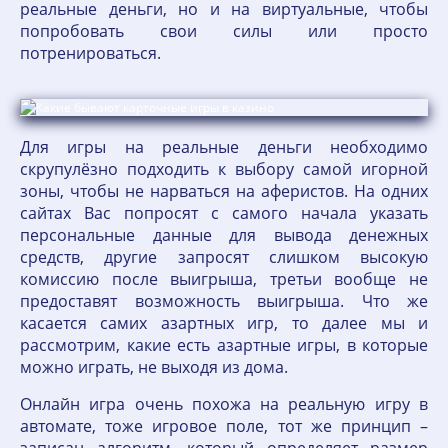
реальные деньги, но и на виртуальные, чтобы
попробовать свои силы или просто
потренироваться.
Для игры на реальные деньги необходимо
скрупулёзно подходить к выбору самой игорной
зоны, чтобы не нарваться на аферистов. На одних
сайтах Вас попросят с самого начала указать
персональные данные для вывода денежных
средств, другие запросят слишком высокую
комиссию после выигрыша, третьи вообще не
предоставят возможность выигрыша. Что же
касается самих азартных игр, то далее мы и
рассмотрим, какие есть азартные игры, в которые
можно играть, не выходя из дома.
Онлайн игра очень похожа на реальную игру в
автомате, тоже игровое поле, тот же принцип –