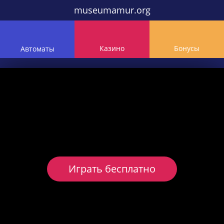
museumamur.org
Казино
Бонусы
Автоматы
Играть бесплатно