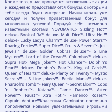
Кроме того, у нас проводятся эксклюзивные акции
и ежедневно предоставляются бонусы, с которыми
тебе всегда будет интересно. Начни играть уже
сегодня и получи приветственный бонус для
мгновенных успехов! Порадуй себя всемирно
известными слотами NOVOMATIC:- Sizzling Hot™
deluxe- Book of Ra™ deluxe- Multi Dice™- Ultra Hot™
deluxe- Lucky Lady’s Charm™ deluxe- Power Stars™-
Roaring Forties™- Super Dice™- Fruits & Sevens™- Just
Jewels™ deluxe- Golden Cobras deluxe™- 5 Line
Mystery™- Lord of the Ocean™- Columbus™ deluxe-
Supra Hot- Mega Joker™- Hot Chance™- Dolphin's
Pearl™ deluxe- Dolphin's Pearl™- King of Cards™-
Queen of Hearts™ deluxe- Plenty on Twenty™- Mystic
Secrets™ - 5 Line Jokers™- Beetle Mania™ deluxe-
Pharaoh’s Tomb™- Fairy Queen™- Secret Elixir™- Cops
'n' Robbers™- Katana™- Flame Dancer™- Aztec
Power™- Faust™- Xtra Hot™- Flamenco Roses™-
Captain Venture™Коллекция Gaminator постоянно
пополняется новыми увлекательными игровыми
автоматами!