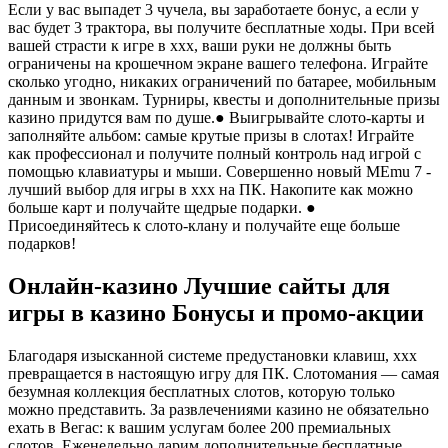
Если у вас выпадет 3 чучела, вы заработаете бонус, а если у
вас будет 3 трактора, вы получите бесплатные ходы. При всей
вашей страсти к игре в ххх, ваши руки не должны быть
ограничены на крошечном экране вашего телефона. Играйте
сколько угодно, никаких ограничений по батарее, мобильным
данным и звонкам. Турниры, квесты и дополнительные призы
казино придутся вам по душе.● Выигрывайте слото-карты и
заполняйте альбом: самые крутые призы в слотах! Играйте
как профессионал и получите полный контроль над игрой с
помощью клавиатуры и мыши. Совершенно новый MEmu 7 -
лучший выбор для игры в ххх на ПК. Накопите как можно
больше карт и получайте щедрые подарки. ●
Присоединяйтесь к слото-клану и получайте еще больше
подарков!
Онлайн-казино Лучшие сайты для
игры в казино Бонусы и промо-акции
Благодаря изысканной системе предустановки клавиш, ххх
превращается в настоящую игру для ПК. Слотомания — самая
безумная коллекция бесплатных слотов, которую только
можно представить. За развлечениями казино не обязательно
ехать в Вегас: к вашим услугам более 200 премиальных
слотов. Еженедельно дарим дополнительные бесплатные