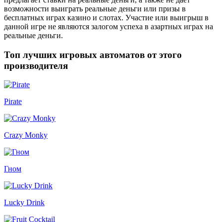
возможности выиграть реальные деньги или призы в
бесплатных играх казино и слотах. Участие или выигрыш в
данной игре не являются залогом успеха в азартных играх на
реальные деньги.
Топ лучших игровых автоматов от этого
производителя
Pirate
Crazy Monky
Гном
Lucky Drink