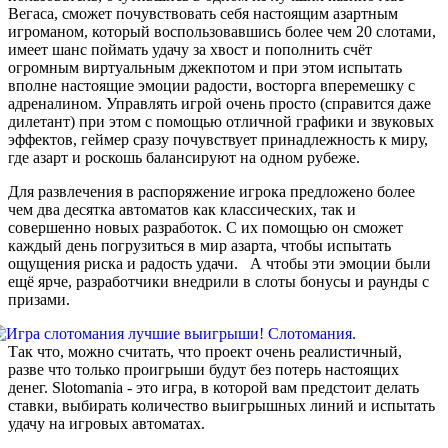
Вегаса, сможет почувствовать себя настоящим азартным
игроманом, который воспользовавшись более чем 20 слотами,
имеет шанс поймать удачу за хвост и пополнить счёт
огромным виртуальным джекпотом и при этом испытать
вполне настоящие эмоции радости, восторга вперемешку с
адреналином. Управлять игрой очень просто (справится даже
дилетант) при этом с помощью отличной графики и звуковых
эффектов, геймер сразу почувствует принадлежность к миру,
где азарт и роскошь балансируют на одном рубеже.
Для развлечения в распоряжение игрока предложено более
чем два десятка автоматов как классических, так и
совершенно новых разработок. С их помощью он сможет
каждый день погрузиться в мир азарта, чтобы испытать
ощущения риска и радость удачи. А чтобы эти эмоции были
ещё ярче, разработчики внедрили в слоты бонусы и раунды с
призами.
Так что, можно считать, что проект очень реалистичный,
разве что только проигрыши будут без потерь настоящих
денег. Slotomania - это игра, в которой вам предстоит делать
ставки, выбирать количество выигрышных линий и испытать
удачу на игровых автоматах.