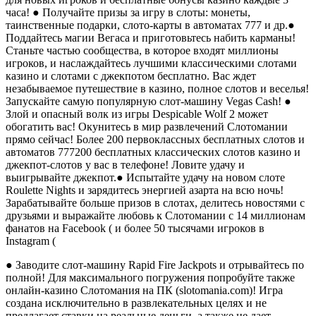
часа! ● Получайте призы за игру в слоты: монеты,
таинственные подарки, слото-карты в автоматах 777 и др.●
Поддайтесь магии Вегаса и приготовьтесь набить карманы!
Станьте частью сообщества, в которое входят миллионы
игроков, и наслаждайтесь лучшими классическими слотами
казино и слотами с джекпотом бесплатно. Вас ждет
незабываемое путешествие в казино, полное слотов и веселья!
Запускайте самую популярную слот-машину Vegas Cash! ●
Злой и опасный волк из игры Despicable Wolf 2 может
обогатить вас! Окунитесь в мир развлечений Слотомании
прямо сейчас! Более 200 первоклассных бесплатных слотов и
автоматов 777200 бесплатных классических слотов казино и
джекпот-слотов у вас в телефоне! Ловите удачу и
выигрывайте джекпот.● Испытайте удачу на новом слоте
Roulette Nights и зарядитесь энергией азарта на всю ночь!
Зарабатывайте больше призов в слотах, делитесь новостями с
друзьями и выражайте любовь к Слотомании с 14 миллионам
фанатов на Facebook ( и более 50 тысячами игроков в
Instagram (
● Заводите слот-машину Rapid Fire Jackpots и отрывайтесь по
полной! Для максимального погружения попробуйте также
онлайн-казино Слотомания на ПК (slotomania.com)! Игра
создана исключительно в развлекательных целях и не
предлагает ставки на реальные деньги, а также не дает