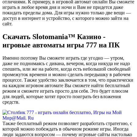
отличиями. К примеру, в игровой автомат онлайн Вы сможете
играть в любое время дня и ночи и Вам не придется даже
покидать пределы дома. Для игры нужно только две вещи —
доступ в интернет и устройство, с которого можно зайти на
сайт.
Скачать Slotomania™ Казино -
игровые автоматы игры 777 на ПК
Именно поэтому Вы сможете играть где угодно — утром,
даже не поднимаясь с дивана, вечером, когда никуда не надо
спешить, или же на работе, когда есть небольшой свободный
промежуток времени и можно сделать передышку в рабочем
процессе. Также удобство заключается в том, что практически
на каждом игровом автомате Вы сможете найти бесплатный
режим и сможете играть просто для себя. Это будет плюсом
для людей, которые хотят просто поиграть без вложения
средств.
Также бесплатный режим позволяет разработать стратегию, с
которой можно побеждать в обычном режиме игры. Иногда
люди задаются вопросом — почему игровые сайты настолько