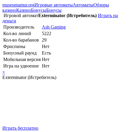
museumamur.org
Игровые автоматы
Автоматы
Обзоры
казино
Казино
Бонусы
Бонусы
Игровой автомат
Exterminator (Истребитель)
Играть на
деньги
Производитель
Ash Gaming
Кол-во линий
5222
Кол-во барабанов
29
Фриспины
Нет
Бонусный раунд
Есть
Мобильная версия
Нет
Игра на удвоение
Нет
×
Exterminator (Истребитель)
Играть бесплатно