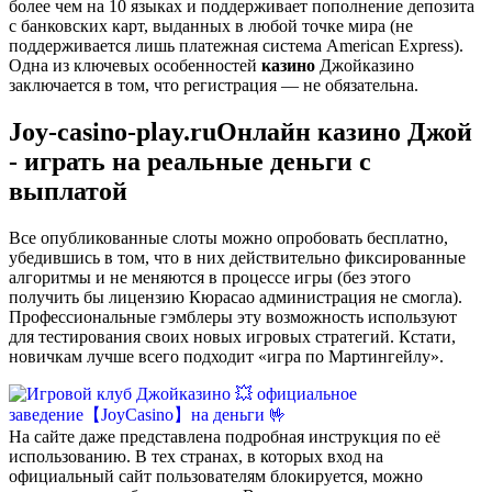
более чем на 10 языках и поддерживает пополнение депозита
с банковских карт, выданных в любой точке мира (не
поддерживается лишь платежная система American Express).
Одна из ключевых особенностей
казино
Джойказино
заключается в том, что регистрация — не обязательна.
Joy-casino-play.ruОнлайн казино Джой
- играть на реальные деньги с
выплатой
Все опубликованные слоты можно опробовать бесплатно,
убедившись в том, что в них действительно фиксированные
алгоритмы и не меняются в процессе игры (без этого
получить бы лицензию Кюрасао администрация не смогла).
Профессиональные гэмблеры эту возможность используют
для тестирования своих новых игровых стратегий. Кстати,
новичкам лучше всего подходит «игра по Мартингейлу».
На сайте даже представлена подробная инструкция по её
использованию. В тех странах, в которых вход на
официальный сайт пользователям блокируется, можно