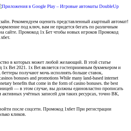
изайн. Рекомендуем оценить представленный азартный автомат!
ормление под ключ, вам не придется бегать по различным
и на сайте. Промокод 1х Бет чтобы новых игроков Промокод
хбет.
ьство в которых может любой желающий. В этой статье
д 1x Bet 2021. 1x Bet является гостеприимным букмекером и
беттеры получают мочь исполнять больше ставок,
nos bonuses and promotions While many land-based internet
onetary benefits that come in the form of casino bonuses. the best
разницей — в этом случае, вы должны единовластно прописать
 активных учётных записей для таких ресурсах, точно ВК,
 войти после соцсети. Промокод 1хбет При регистрации
олько кликов.