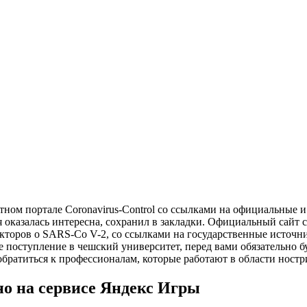
тном портале Coronavirus-Control со ссылками на официальные и 
 меня оказалась интересна, сохранил в закладки. Официальный са
оров о SARS-Co V-2, со ссылками на государственные источники 
е поступление в чешский университет, перед вами обязательно б
братиться к профессионалам, которые работают в области ностр
о на сервисе Яндекс Игры