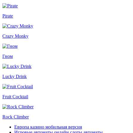
Pirate
Crazy Monky
Гном
Lucky Drink
Fruit Cocktail
Rock Climber
Европа казино мобильная версия
Игровые автоматы онлайн слоты автоматы