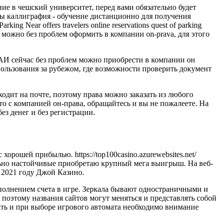
ление в чешский университет, перед вами обязательно будет
сы каллиграфия - обучение дистанционно для получения
Near offers travelers online reservations quest of parking
гории можно без проблем оформить в компании on-prava, для этого
АИ сейчас без проблем можно приобрести в компании он
ользования за рубежом, где возможности проверить документ
ходит на почте, поэтому права можно заказать из любого
о с компанией он-права, обращайтесь и вы не пожалеете. На
ез денег и без регистрации.
хорошей прибылью. https://top100casino.azurewebsites.net/
ельно настойчивые приобретаю крупный мега выигрыш. На веб-
в 2021 году Джой Казино.
пополнением счета в игре. Зеркала бывают одностраничными и
 поэтому названия сайтов могут меняться и представлять собой
вать и при выборе игрового автомата необходимо внимание