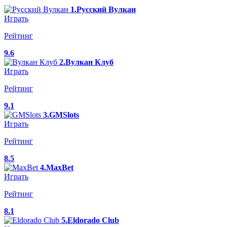
1.Русский Вулкан
Играть
Рейтинг
9.6
2.Вулкан Клуб
Играть
Рейтинг
9.1
3.GMSlots
Играть
Рейтинг
8.5
4.MaxBet
Играть
Рейтинг
8.1
5.Eldorado Club