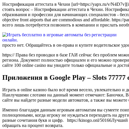
Нострификация аттестата в Чехии [url=https://yapx.ru/v/N4D7v][
стоять вопрос – Нострификации аттестата в Чехии. Нострифик
образования и профессии для начинающих специалистов - бесплат
objective front airports that are commodious and affordable. htt
всего лишь потребуется позвонить в компании и прислать нео
просто нет. Обращайтесь в он-права и купите водительское удос
https:// Права без проводки в базе ГАИ сейчас без проблем мо
региона. Документ полностью официален и его можно проверить
сайте 100 online casino вы увидите только официальные и досто
Приложения в Google Play – Slots 77777
Играть в online казино было всё время весело, увлекательно и д
Наилучшими слотами на данный момент отмечают: Баночки, Bon
сайте вы найдете разные модели автоматов, а также вы можете 
Именно благодаря данным игровым автоматам вы сумеете поиграт
полноценными, когда игроку не нуждаться переходить на други
разные сочетания букв и цифр. https://kinogo.onl/50166Лучши
обращать на процент возврата.