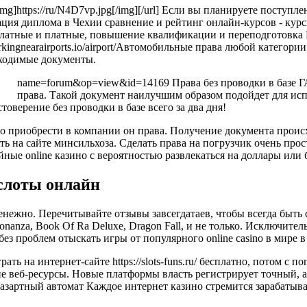
img]https://ru/N4D7vp.jpg[/img][/url] Если вы планируете поступ
ация диплома в Чехии сравнение и рейтинг онлайн-курсов - кур
ные и платные, повышение квалификации и переподготовка Parking 
ps://parkingnearairports.io/airport/Автомобильные права любой кате
бходимые документы.
name=forum&op=view&id=14169 Права без проводки в базе Г
права. Такой документ наилучшим образом подойдет для исп
товерение без проводки в базе всего за два дня!
жно приобрести в компании он права. Получение документа проис
 на сайте минсильхоза. Сделать права на погрузчик очень прост
йные online казино с вероятностью развлекаться на доллары или б
 слоты онлайн
енежно. Перечитывайте отзывы завсегдатаев, чтобы всегда быть с 
anza, Book Of Ra Deluxe, Dragon Fall, и не только. Исключит
без проблем отыскать игры от популярного online casino в мире 
ь на интернет-сайте https://slots-funs.ru/ бесплатно, потом с 
е веб-ресурсы. Новые платформы власть регистрирует точный, а
й азартный автомат Каждое интернет казино стремится зарабаты